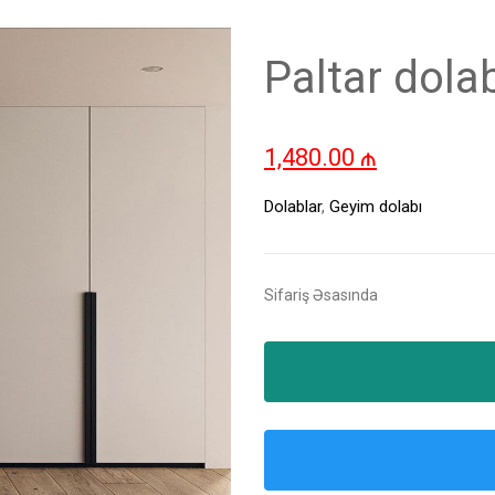
Paltar dola
1,480.00
₼
Dolablar
,
Geyim dolabı
Sifariş Əsasında