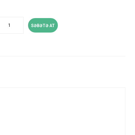
SƏBƏTƏ AT