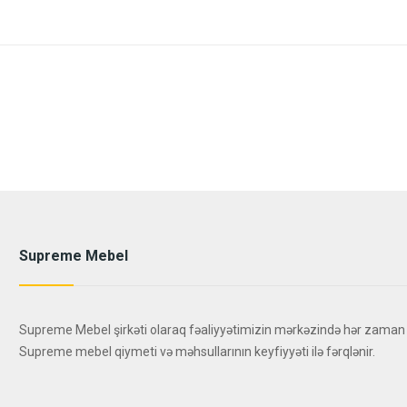
Supreme Mebel
Supreme Mebel şirkəti olaraq fəaliyyətimizin mərkəzində hər zaman
Supreme mebel qiymeti və məhsullarının keyfiyyəti ilə fərqlənir.