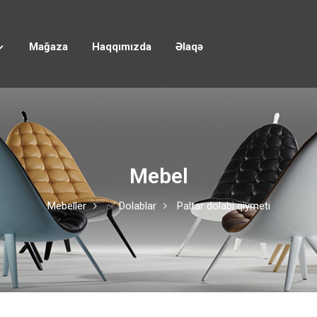
Mağaza
Haqqımızda
Əlaqə
Mebel
Mebeller
✅ Dolablar
Paltar dolabi qiymeti