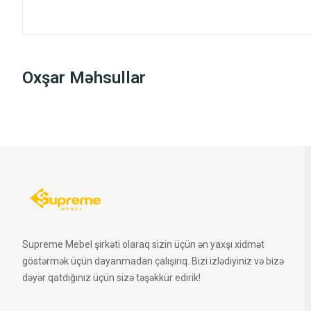
Oxşar Məhsullar
Supreme Mebel şirkəti olaraq sizin üçün ən yaxşı xidmət
göstərmək üçün dayanmadan çalışırıq. Bizi izlədiyiniz və bizə
dəyər qatdığınız üçün sizə təşəkkür edirik!