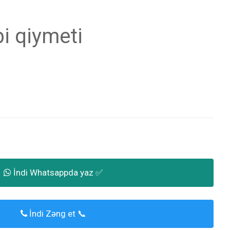
bi qiymeti
İndi Whatsappda yaz ✅
İndi Zəng et 📞