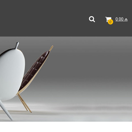
0.00
₼
0