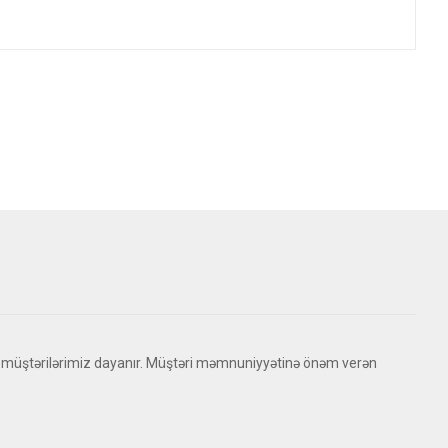
 müştərilərimiz dayanır. Müştəri məmnuniyyətinə önəm verən