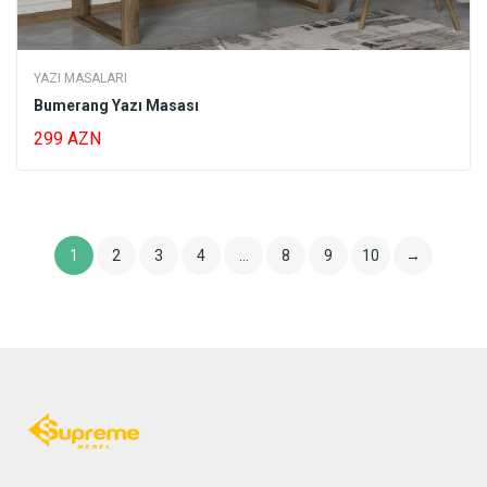
YAZI MASALARI
Bumerang Yazı Masası
299 AZN
1
2
3
4
…
8
9
10
→