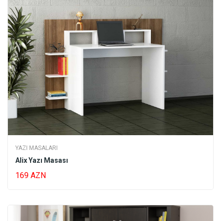
şərayit yaradaraq səliqəsiz görüntünün qarşısını alır.
Kompyuter üçün bölmələrə sahib masalar işlərin kompakt
şəkildə görünməsinə immkan yaradır. Funkional yazı
masaları görülən işin səmərəsini artırmaqla bərabər
yorğunluğun ən az səviyyədə olmasına da kömək edir.
YAZI MASALARI
Alix Yazı Masası
169 AZN