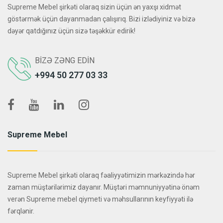
Supreme Mebel şirkəti olaraq sizin üçün ən yaxşı xidmət
göstərmək üçün dayanmadan çalışırıq. Bizi izlədiyiniz və bizə
dəyər qatdığınız üçün sizə təşəkkür edirik!
BIZƏ ZƏNG EDIN
+994 50 277 03 33
Supreme Mebel
Supreme Mebel şirkəti olaraq fəaliyyətimizin mərkəzində hər
zaman müştərilərimiz dayanır. Müştəri məmnuniyyətinə önəm
verən Supreme mebel qiymeti və məhsullarının keyfiyyəti ilə
fərqlənir.