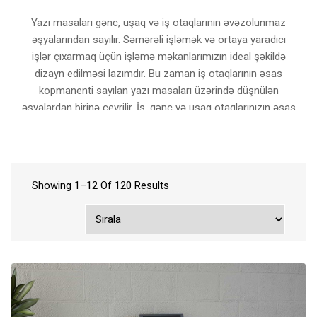
Yazı masaları gənc, uşaq və iş otaqlarının əvəzolunmaz
əşyalarından sayılır. Səmərəli işləmək və ortaya yaradıcı
işlər çıxarmaq üçün işləmə məkanlarımızın ideal şəkildə
dizayn edilməsi lazımdır. Bu zaman iş otaqlarının əsas
kopmanenti sayılan yazı masaları üzərində düşnülən
əşyalardan birinə çevrilir. İş, gənc və uşaq otaqlarınızın əsas
əşyası olan yazı masası modelləri arasında düzgün seçim
etmək üçün isə sadəcə Supreme mebelin bir-birindən gözəl
məhsullarını incələməyiniz yetərlidir.
Dəyişən yaşam tərzləri evdən işləmə vərdişlərinin
Showing 1–12 Of 120 Results
artmasına səbəb oldu. Beləliklə artıq bir çox insan evdən
işləməyə başladı. İşin əsas hissəsi isə yazı masaları
arxasında keçdiyi nəzərə alınanda bu əşyaların ev içindəki
rolunu anlamaq olur. İş səmərənizə birbaşa təsir edən bu
elementlər eyni zamanda dizayn cəhətdəndə otağınızdakı
əşyalar ilə uyğunluq təşkil etməlidir. Yazı masaları dizaynları
ilə sizə rahatlıq yartmal və sizi yormamalıdır. Həmçinin ev
və iş yerinin birləşdiyi məkanlarınızı daraltmamalıdır.