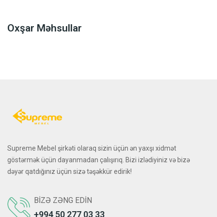
Oxşar Məhsullar
Supreme Mebel şirkəti olaraq sizin üçün ən yaxşı xidmət
göstərmək üçün dayanmadan çalışırıq. Bizi izlədiyiniz və bizə
dəyər qatdığınız üçün sizə təşəkkür edirik!
BIZƏ ZƏNG EDIN
+994 50 277 03 33