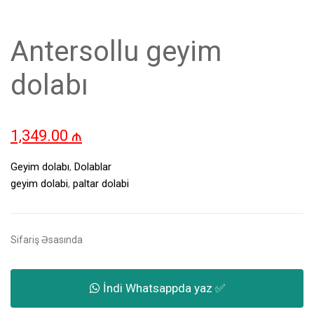
Antersollu geyim
dolabı
1,349.00
₼
Geyim dolabı
,
Dolablar
geyim dolabi
,
paltar dolabi
Sifariş Əsasında
İndi Whatsappda yaz ✅