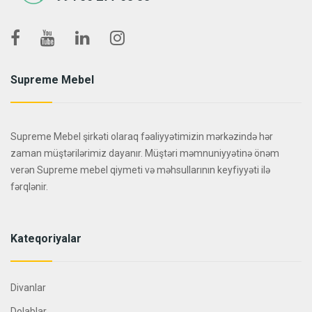
Supreme Mebel
Supreme Mebel şirkəti olaraq fəaliyyətimizin mərkəzində hər
zaman müştərilərimiz dayanır. Müştəri məmnuniyyətinə önəm
verən Supreme mebel qiymeti və məhsullarının keyfiyyəti ilə
fərqlənir.
Kateqoriyalar
Divanlar
Dolablar