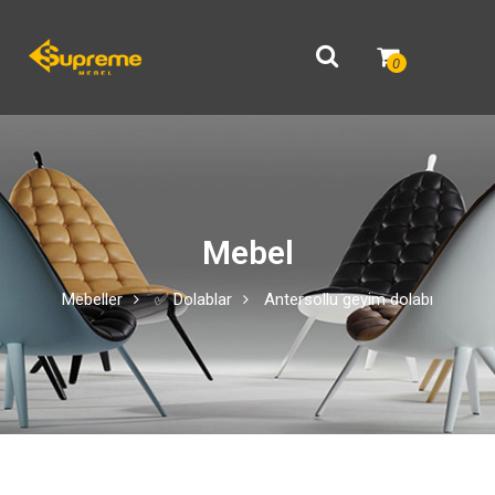
0
Mebel
Mebeller
✅ Dolablar
Antersollu geyim dolabı