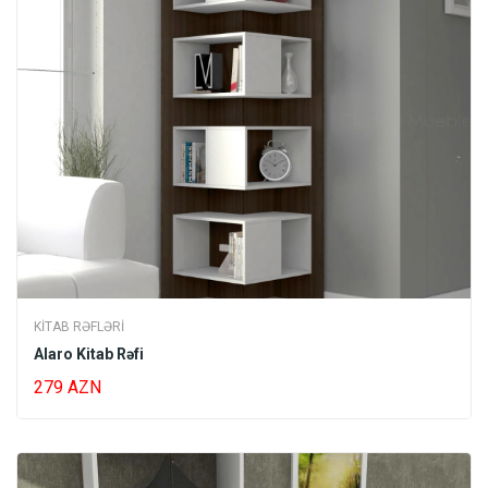
arasındadır. Şüşəli rəflər estetik olaraq xoş görüntü yaradır.
Klassik tərzdə istehsal olunan rəflər bir çox mebellərlə
uyğunlaşdığı üçün risksiz seçimlərdən sayılmaqdadır.
Evlərlə yanaşı ofislərdə də istifadə olunan kitab rəfləri ofis
daxilində səliqəli və gözəl görünüşün əldə olunması üçün
istifadə edilir.
KITAB RƏFLƏRI
Alaro Kitab Rəfi
279 AZN