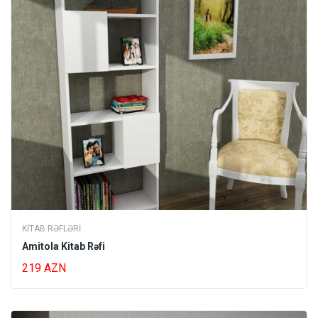
KITAB RƏFLƏRI
Amitola Kitab Rəfi
219 AZN