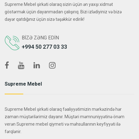
Supreme Mebel şirkəti olaraq sizin üçün ən yaxşı xidmət
göstərmək üçün dayanmadan çalışırıq. Bizi izlədiyiniz və bizə
dəyər qatdığınız üçün sizə təşəkkür edirik!
BIZƏ ZƏNG EDIN
+994 50 277 03 33
Supreme Mebel
Supreme Mebel şirkəti olaraq fəaliyyətimizin mərkəzində hər
zaman müştərilərimiz dayanır. Müştəri məmnuniyyətinə önəm
verən Supreme mebel qiymeti və məhsullarının keyfiyyəti ilə
fərqlənir.