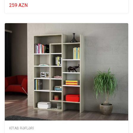
259 AZN
KITAB RƏFLƏRI