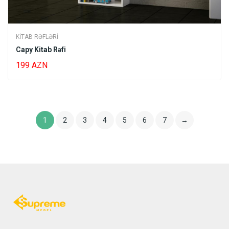
KITAB RƏFLƏRI
Capy Kitab Rəfi
199 AZN
1
2
3
4
5
6
7
→