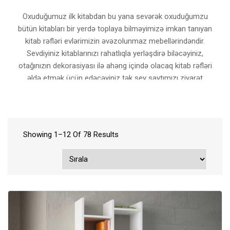
Oxuduğumuz ilk kitabdan bu yana sevərək oxuduğumzu
bütün kitabları bir yerdə toplaya bilməyimizə imkan tanıyan
kitab rəfləri evlərimizin əvəzolunmaz mebellərindəndir.
Sevdiyiniz kitablarınızı rahatlıqla yerləşdirə biləcəyiniz,
otağınızın dekorasiyası ilə ahəng içində olacaq kitab rəfləri
əldə etmək üçün edəcəyiniz tək şey saytımızı ziyarət
etməkdir.
Divar kitab refileri
zövqünüzə uyğun!
Showing 1–12 Of 78 Results
Kitablar həyatımıza yön verir. Hər bir kitab yaşama dair
fikirlərimizin formalaşmasına böyük təsir edir. Seçdiyimiz
və sevdiyimiz kitabların evimizin bir hissəsində yer alması
isə auramızın yüksəlməsinə səbəb olur. Məkana intellektual
abu-hava qatan müxtəlif çeşidli kitab rəfləri otaqlarımızı
bizə özəl şəkildə dizayn etməyimizə imkan verir.
Ev və ofislərimizdə fərqli aura yaradan rəflər kitabları
səliqəli şəkildə saxlamağımıza kömək edir. Kitabların