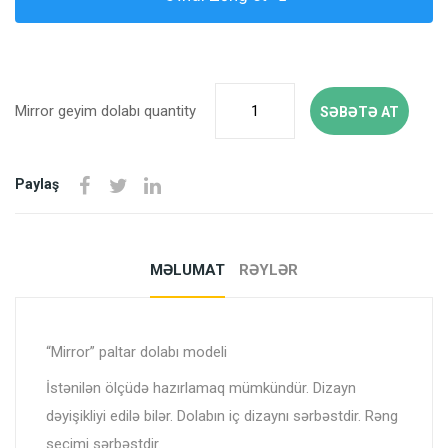
Mirror geyim dolabı quantity
SƏBƏTƏ AT
Paylaş
MƏLUMAT
RƏYLƏR
“Mirror” paltar dolabı modeli
İstənilən ölçüdə hazırlamaq mümkündür. Dizayn
dəyişikliyi edilə bilər. Dolabın iç dizaynı sərbəstdir. Rəng
seçimi sərbəstdir.