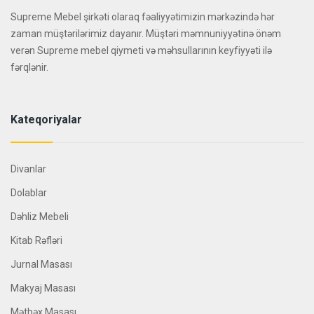
Supreme Mebel şirkəti olaraq fəaliyyətimizin mərkəzində hər
zaman müştərilərimiz dayanır. Müştəri məmnuniyyətinə önəm
verən Supreme mebel qiymeti və məhsullarının keyfiyyəti ilə
fərqlənir.
Kateqoriyalar
Divanlar
Dolablar
Dəhliz Mebeli
Kitab Rəfləri
Jurnal Masası
Makyaj Masası
Mətbəx Masası