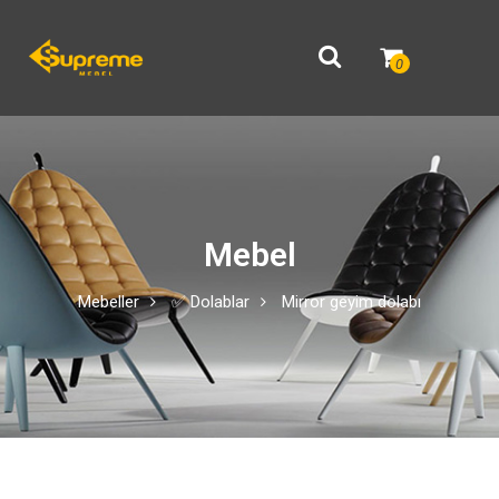
0
Mebel
Mebeller
✅ Dolablar
Mirror geyim dolabı