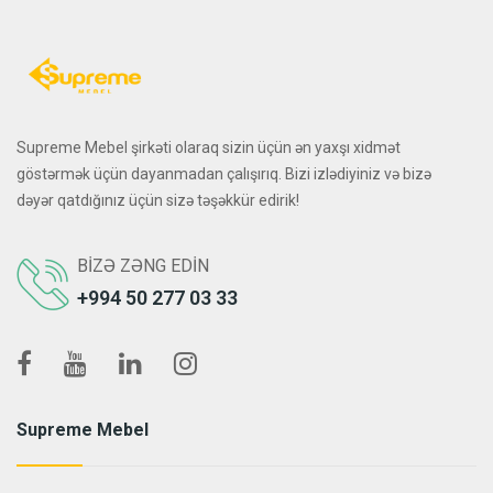
Supreme Mebel şirkəti olaraq sizin üçün ən yaxşı xidmət
göstərmək üçün dayanmadan çalışırıq. Bizi izlədiyiniz və bizə
dəyər qatdığınız üçün sizə təşəkkür edirik!
BIZƏ ZƏNG EDIN
+994 50 277 03 33
Supreme Mebel