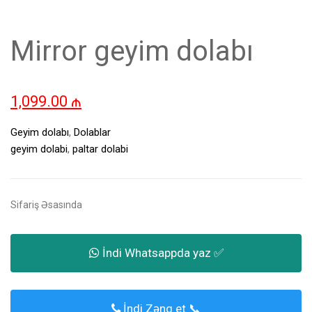
Mirror geyim dolabı
1,099.00
₼
Geyim dolabı
,
Dolablar
geyim dolabi
,
paltar dolabi
Sifariş Əsasında
İndi Whatsappda yaz ✅
İndi Zəng et 📞