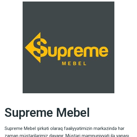
Supreme Mebel
Supreme Mebel şirkəti olaraq fəaliyyətimizin mərkəzində hər
zaman müştərilərimiz dayanır. Müştəri məmnuniyyəti ilə yanaşı