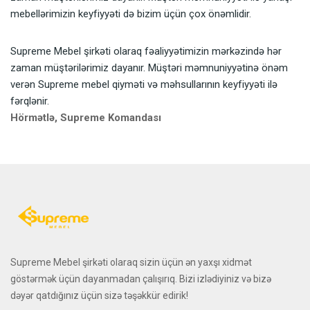
mebellərimizin keyfiyyəti də bizim üçün çox önəmlidir.
Supreme Mebel şirkəti olaraq fəaliyyətimizin mərkəzində hər
zaman müştərilərimiz dayanır. Müştəri məmnuniyyətinə önəm
verən Supreme mebel qiyməti və məhsullarının keyfiyyəti ilə
fərqlənir.
Hörmətlə, Supreme Komandası
Supreme Mebel şirkəti olaraq sizin üçün ən yaxşı xidmət
göstərmək üçün dayanmadan çalışırıq. Bizi izlədiyiniz və bizə
dəyər qatdığınız üçün sizə təşəkkür edirik!