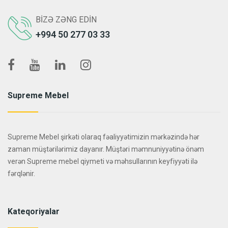
BIZƏ ZƏNG EDIN
+994 50 277 03 33
Supreme Mebel
Supreme Mebel şirkəti olaraq fəaliyyətimizin mərkəzində hər
zaman müştərilərimiz dayanır. Müştəri məmnuniyyətinə önəm
verən Supreme mebel qiymeti və məhsullarının keyfiyyəti ilə
fərqlənir.
Kateqoriyalar