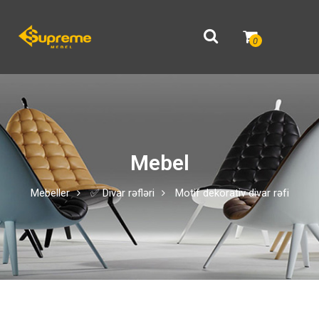
0
Mebel
Mebeller
✅ Divar rəfləri
Motif dekorativ divar rəfi