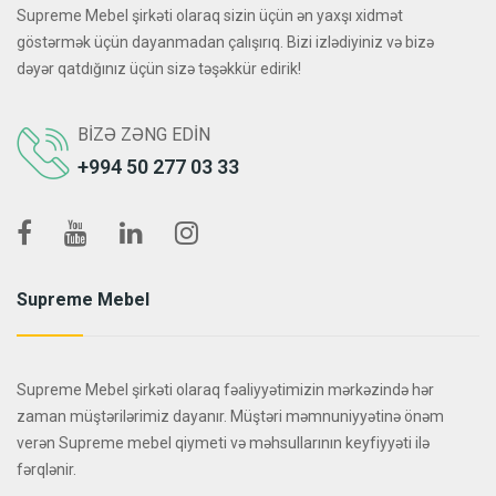
Supreme Mebel şirkəti olaraq sizin üçün ən yaxşı xidmət
göstərmək üçün dayanmadan çalışırıq. Bizi izlədiyiniz və bizə
dəyər qatdığınız üçün sizə təşəkkür edirik!
BIZƏ ZƏNG EDIN
+994 50 277 03 33
Supreme Mebel
Supreme Mebel şirkəti olaraq fəaliyyətimizin mərkəzində hər
zaman müştərilərimiz dayanır. Müştəri məmnuniyyətinə önəm
verən Supreme mebel qiymeti və məhsullarının keyfiyyəti ilə
fərqlənir.