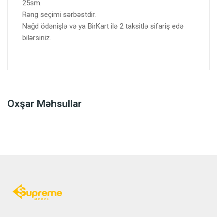
25sm.
Rəng seçimi sərbəstdir.
Nağd ödənişlə və ya BirKart ilə 2 taksitlə sifariş edə
bilərsiniz.
Oxşar Məhsullar