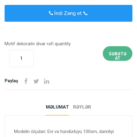
İndi Zəng et 📞
Motif dekorativ divar rəfi quantity
SƏBƏTƏ
AT
Paylaş
MƏLUMAT
RƏYLƏR
Modelin ölçüləri: Eni və hündürlüyü 100sm, dərinliyi