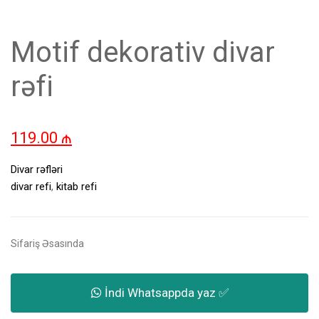
Motif dekorativ divar
rəfi
119.00
₼
Divar rəfləri
divar refi
,
kitab refi
Sifariş Əsasında
İndi Whatsappda yaz ✅