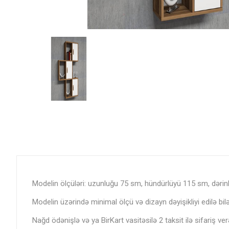
Modelin ölçüləri: uzunluğu 75 sm, hündürlüyü 115 sm, dərinl
Modelin üzərində minimal ölçü və dizayn dəyişikliyi edilə bil
Nağd ödənişlə və ya BirKart vasitəsilə 2 taksit ilə sifariş verə