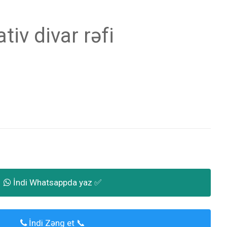
tiv divar rəfi
İndi Whatsappda yaz ✅
İndi Zəng et 📞