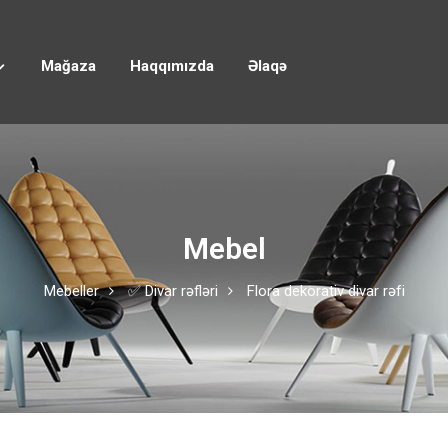
Mağaza
Haqqımızda
Əlaqə
Mebel
Mebeller
✅ Divar rəfləri
Flora dekorativ divar rəfi