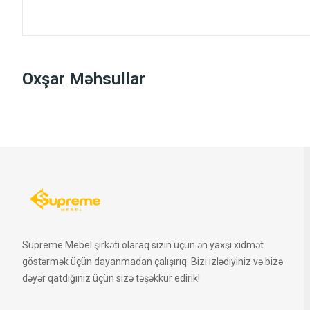
Oxşar Məhsullar
Supreme Mebel şirkəti olaraq sizin üçün ən yaxşı xidmət
göstərmək üçün dayanmadan çalışırıq. Bizi izlədiyiniz və bizə
dəyər qatdığınız üçün sizə təşəkkür edirik!