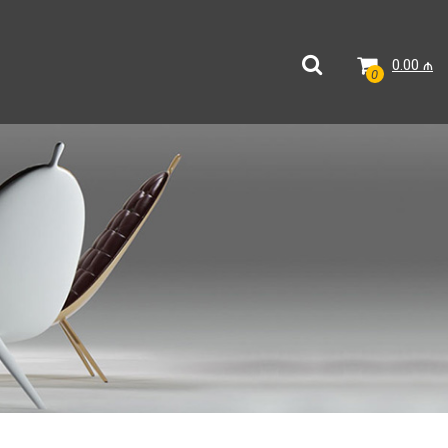
0.00
₼
0