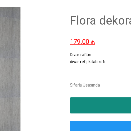
Flora dekora
179.00
₼
Divar rəfləri
divar refi
,
kitab refi
Sifariş Əsasında