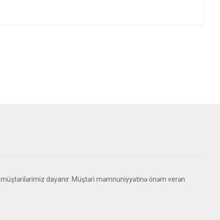
 müştərilərimiz dayanır. Müştəri məmnuniyyətinə önəm verən