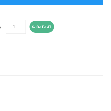
y
SƏBƏTƏ AT