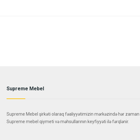
Supreme Mebel
Supreme Mebel şirkəti olaraq fəaliyyətimizin mərkəzində hər zaman
Supreme mebel qiymeti və məhsullarının keyfiyyəti ilə fərqlənir.