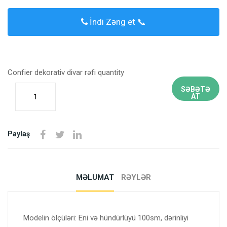
İndi Zəng et 📞
Confier dekorativ divar rəfi quantity
SƏBƏTƏ
AT
Paylaş
MƏLUMAT
RƏYLƏR
Modelin ölçüləri: Eni və hündürlüyü 100sm, dərinliyi