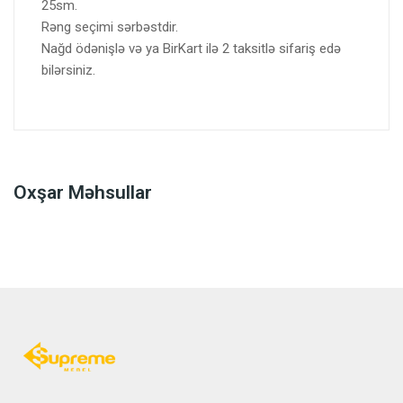
25sm.
Rəng seçimi sərbəstdir.
Nağd ödənişlə və ya BirKart ilə 2 taksitlə sifariş edə
bilərsiniz.
Oxşar Məhsullar