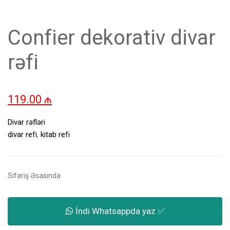
Confier dekorativ divar
rəfi
119.00
₼
Divar rəfləri
divar refi
,
kitab refi
Sifariş Əsasında
İndi Whatsappda yaz ✅