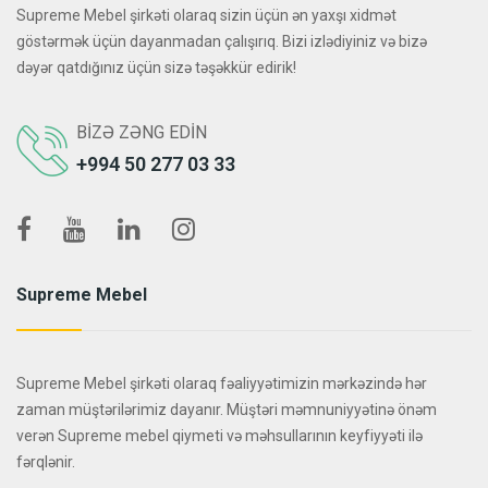
Supreme Mebel şirkəti olaraq sizin üçün ən yaxşı xidmət
göstərmək üçün dayanmadan çalışırıq. Bizi izlədiyiniz və bizə
dəyər qatdığınız üçün sizə təşəkkür edirik!
BIZƏ ZƏNG EDIN
+994 50 277 03 33
Supreme Mebel
Supreme Mebel şirkəti olaraq fəaliyyətimizin mərkəzində hər
zaman müştərilərimiz dayanır. Müştəri məmnuniyyətinə önəm
verən Supreme mebel qiymeti və məhsullarının keyfiyyəti ilə
fərqlənir.