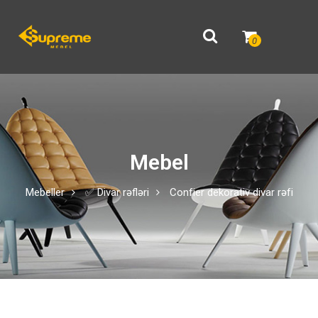
0
Mebel
Mebeller
✅ Divar rəfləri
Confier dekorativ divar rəfi