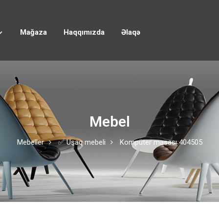
Mağaza
Haqqımızda
Əlaqə
Mebel
Mebeller
✅ Uşaq mebeli
Kompüter masası 404505