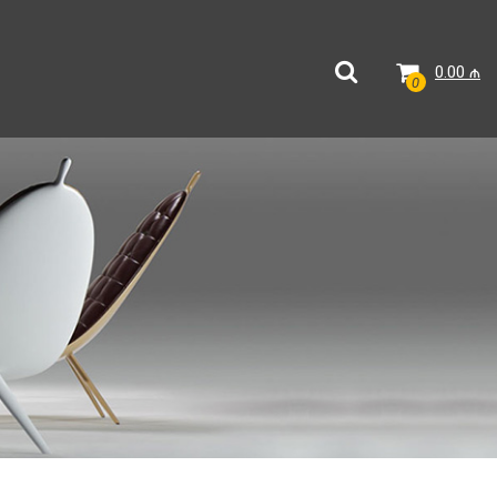
0.00
₼
0