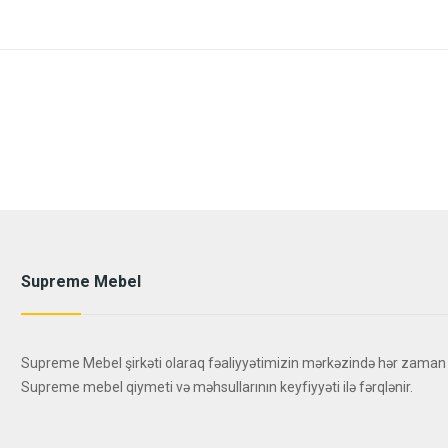
Supreme Mebel
Supreme Mebel şirkəti olaraq fəaliyyətimizin mərkəzində hər zaman
Supreme mebel qiymeti və məhsullarının keyfiyyəti ilə fərqlənir.