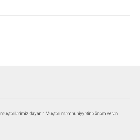
 müştərilərimiz dayanır. Müştəri məmnuniyyətinə önəm verən