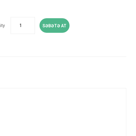
ity
SƏBƏTƏ AT