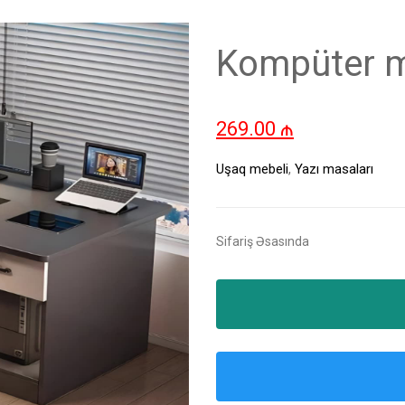
Kompüter m
269.00
₼
Uşaq mebeli
,
Yazı masaları
Sifariş Əsasında