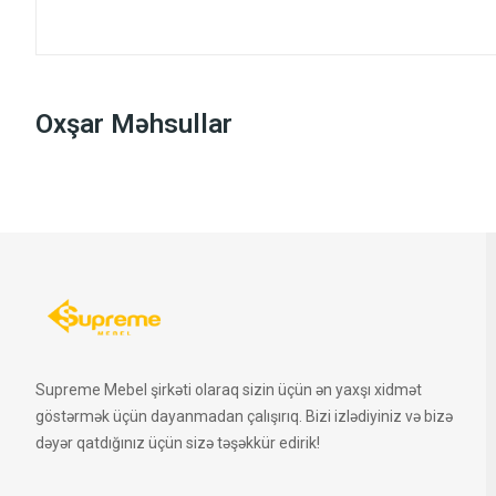
Oxşar Məhsullar
Supreme Mebel şirkəti olaraq sizin üçün ən yaxşı xidmət
göstərmək üçün dayanmadan çalışırıq. Bizi izlədiyiniz və bizə
dəyər qatdığınız üçün sizə təşəkkür edirik!