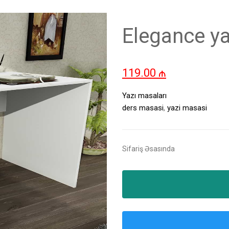
Elegance y
119.00
₼
Yazı masaları
ders masasi
,
yazi masasi
Sifariş Əsasında