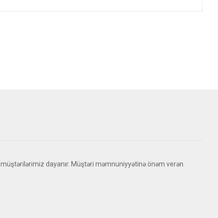
 müştərilərimiz dayanır. Müştəri məmnuniyyətinə önəm verən