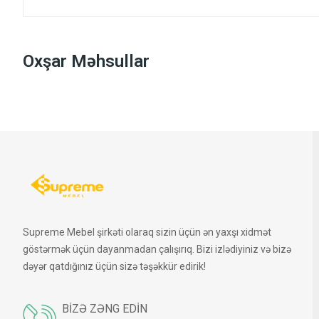
Oxşar Məhsullar
Supreme Mebel şirkəti olaraq sizin üçün ən yaxşı xidmət
göstərmək üçün dayanmadan çalışırıq. Bizi izlədiyiniz və bizə
dəyər qatdığınız üçün sizə təşəkkür edirik!
BIZƏ ZƏNG EDIN