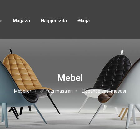
Mağaza
Haqqımızda
Əlaqə
Mebel
Mebeller
✅ Yazı masaları
Elegance yazı masası