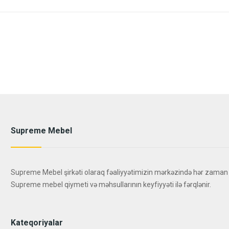
Supreme Mebel
Supreme Mebel şirkəti olaraq fəaliyyətimizin mərkəzində hər zaman
Supreme mebel qiymeti və məhsullarının keyfiyyəti ilə fərqlənir.
Kateqoriyalar