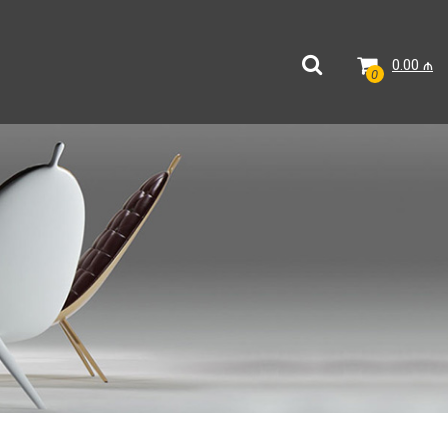
0.00
₼
0