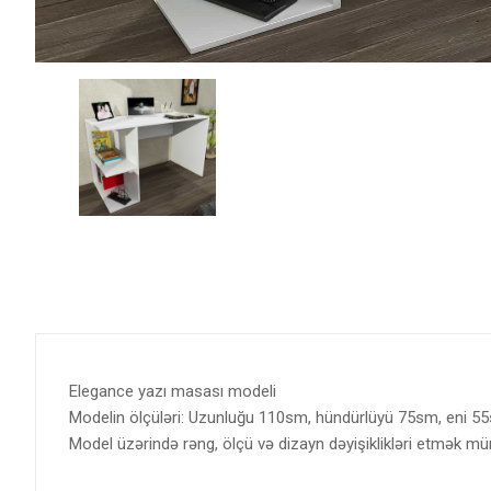
Elegance yazı masası modeli
Modelin ölçüləri: Uzunluğu 110sm, hündürlüyü 75sm, eni 55sm
Model üzərində rəng, ölçü və dizayn dəyişiklikləri etmək m