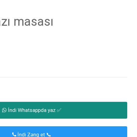
azı masası
İndi Whatsappda yaz ✅
İndi Zəng et 📞