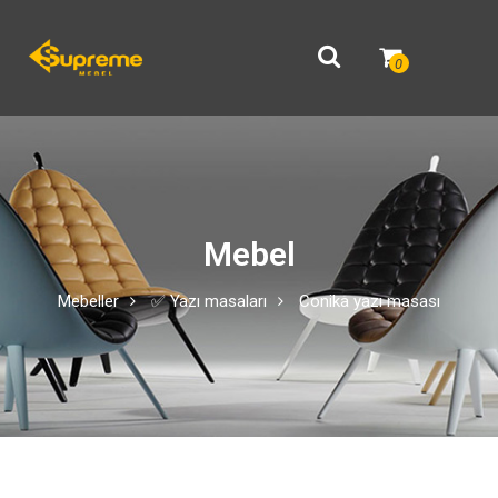
0
Mebel
Mebeller
✅ Yazı masaları
Conika yazı masası