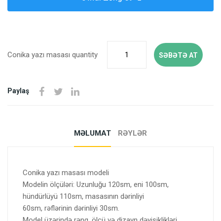
Conika yazı masası quantity
SƏBƏTƏ AT
Paylaş
MƏLUMAT
RƏYLƏR
Conika yazı masası modeli
Modelin ölçüləri: Uzunluğu 120sm, eni 100sm,
hündürlüyü 110sm, masasının dərinliyi
60sm, rəflərinin dərinliyi 30sm.
Model üzərində rəng, ölçü və dizayn dəyişiklikləri