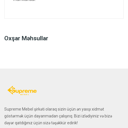
Oxşar Məhsullar
Supreme Mebel şirkəti olaraq sizin üçün ən yaxşı xidmət
göstərmək üçün dayanmadan çalışırıq. Bizi izlədiyiniz və bizə
dəyər qatdığınız üçün sizə təşəkkür edirik!