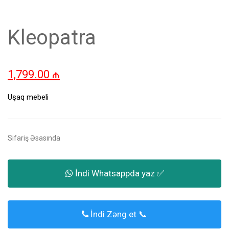
Kleopatra
1,799.00
₼
Uşaq mebeli
Sifariş Əsasında
İndi Whatsappda yaz ✅
İndi Zəng et 📞