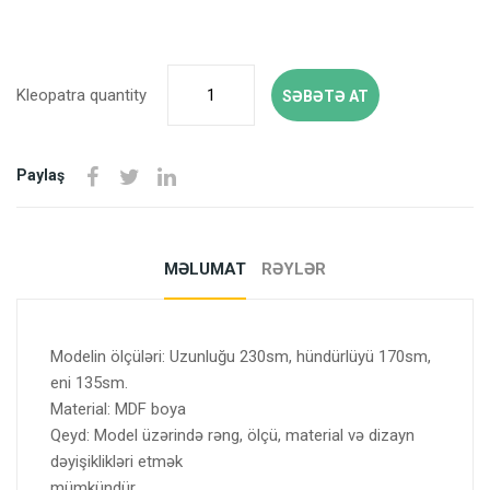
Kleopatra quantity
SƏBƏTƏ AT
Paylaş
MƏLUMAT
RƏYLƏR
Modelin ölçüləri: Uzunluğu 230sm, hündürlüyü 170sm,
eni 135sm.
Material: MDF boya
Qeyd: Model üzərində rəng, ölçü, material və dizayn
dəyişiklikləri etmək
mümkündür.