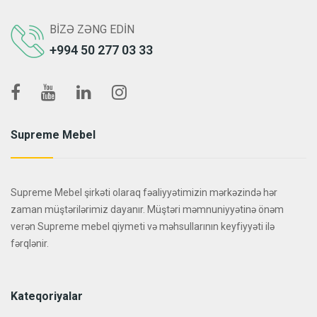
BIZƏ ZƏNG EDIN
+994 50 277 03 33
Supreme Mebel
Supreme Mebel şirkəti olaraq fəaliyyətimizin mərkəzində hər
zaman müştərilərimiz dayanır. Müştəri məmnuniyyətinə önəm
verən Supreme mebel qiymeti və məhsullarının keyfiyyəti ilə
fərqlənir.
Kateqoriyalar