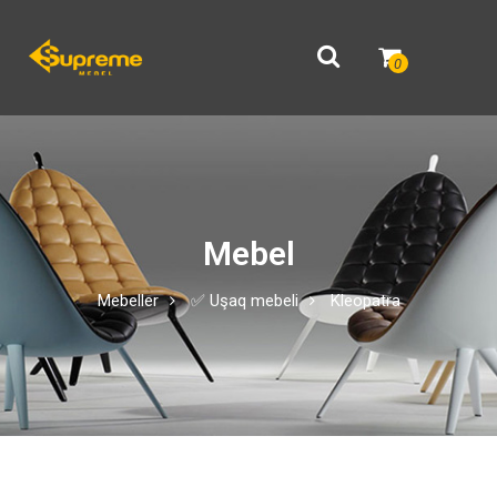
0
Mebel
Mebeller
✅ Uşaq mebeli
Kleopatra