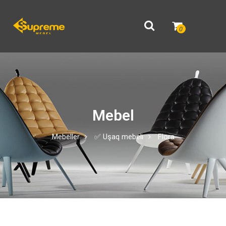
0
Mebel
Mebeller
✅ Uşaq mebeli
Flora