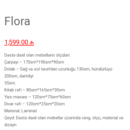
Flora
1,599.00
₼
Dəstə daxil olan mebellərin ölçüləri:
Çarpayı – 170sm*190sm*90sm
Dolab – Sağ və sol tərəfdən uzunluğu 130sm, hündürlüyü
200sm, dərinliyi
55sm.
Kitab rəfi – 80sm*165sm*30sm
Yazı masası – 120sm*75sm*60sm
Divar rəfi – 120sm*25sm*20sm
Material: Laminat
Qeyd: Dəstə daxil olan mebellər üzərində rəng, ölçü, material və
dizayn