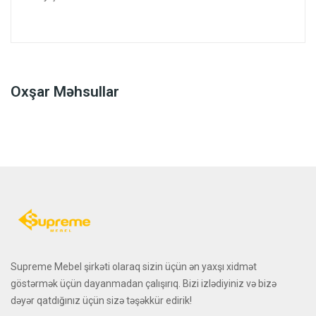
Oxşar Məhsullar
Supreme Mebel şirkəti olaraq sizin üçün ən yaxşı xidmət
göstərmək üçün dayanmadan çalışırıq. Bizi izlədiyiniz və bizə
dəyər qatdığınız üçün sizə təşəkkür edirik!