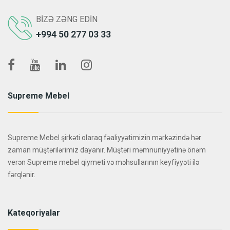
BIZƏ ZƏNG EDIN
+994 50 277 03 33
Supreme Mebel
Supreme Mebel şirkəti olaraq fəaliyyətimizin mərkəzində hər
zaman müştərilərimiz dayanır. Müştəri məmnuniyyətinə önəm
verən Supreme mebel qiymeti və məhsullarının keyfiyyəti ilə
fərqlənir.
Kateqoriyalar