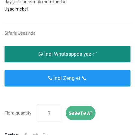
dəyişiklikləri etmək mümkündür.
Uşaq mebeli
Sifariş Əsasında
İndi Whatsappda yaz ✅
İndi Zəng et 📞
Flora quantity
SƏBƏTƏ AT