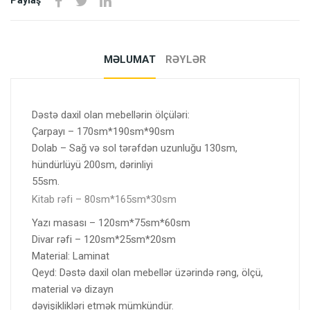
Paylaş
MƏLUMAT
RƏYLƏR
Dəstə daxil olan mebellərin ölçüləri:
Çarpayı – 170sm*190sm*90sm
Dolab – Sağ və sol tərəfdən uzunluğu 130sm,
hündürlüyü 200sm, dərinliyi
55sm.
Kitab rəfi – 80sm*165sm*30sm
Yazı masası – 120sm*75sm*60sm
Divar rəfi – 120sm*25sm*20sm
Material: Laminat
Qeyd: Dəstə daxil olan mebellər üzərində rəng, ölçü,
material və dizayn
dəyişiklikləri etmək mümkündür.