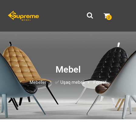
0
Mebel
Mebeller
✅ Uşaq mebeli
Forest