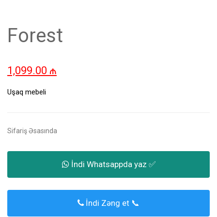
Forest
1,099.00
₼
Uşaq mebeli
Sifariş Əsasında
İndi Whatsappda yaz ✅
İndi Zəng et 📞