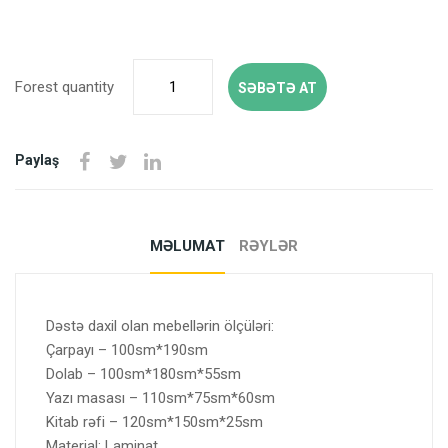
Forest quantity
SƏBƏTƏ AT
Paylaş
MƏLUMAT
RƏYLƏR
Dəstə daxil olan mebellərin ölçüləri:
Çarpayı – 100sm*190sm
Dolab – 100sm*180sm*55sm
Yazı masası – 110sm*75sm*60sm
Kitab rəfi – 120sm*150sm*25sm
Material: Laminat