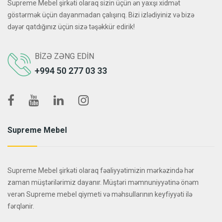
Supreme Mebel şirkəti olaraq sizin üçün ən yaxşı xidmət
göstərmək üçün dayanmadan çalışırıq. Bizi izlədiyiniz və bizə
dəyər qatdığınız üçün sizə təşəkkür edirik!
BIZƏ ZƏNG EDIN
+994 50 277 03 33
Supreme Mebel
Supreme Mebel şirkəti olaraq fəaliyyətimizin mərkəzində hər
zaman müştərilərimiz dayanır. Müştəri məmnuniyyətinə önəm
verən Supreme mebel qiymeti və məhsullarının keyfiyyəti ilə
fərqlənir.