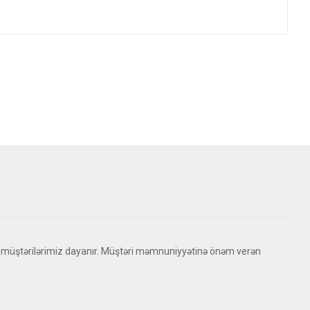
 müştərilərimiz dayanır. Müştəri məmnuniyyətinə önəm verən