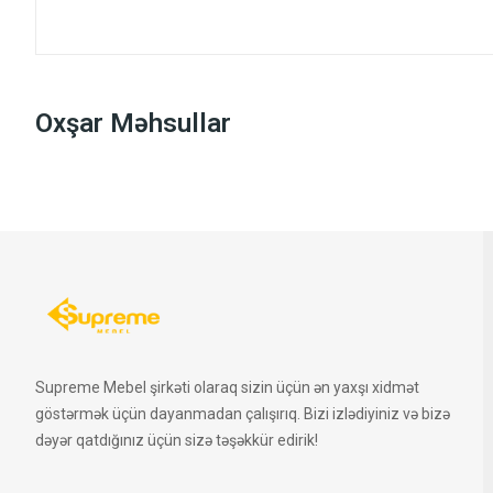
Oxşar Məhsullar
Supreme Mebel şirkəti olaraq sizin üçün ən yaxşı xidmət
göstərmək üçün dayanmadan çalışırıq. Bizi izlədiyiniz və bizə
dəyər qatdığınız üçün sizə təşəkkür edirik!