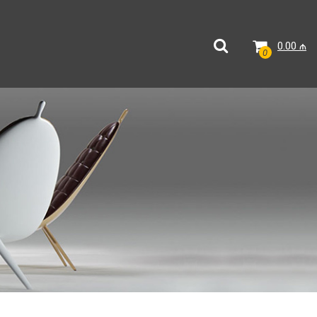
0.00
₼
0