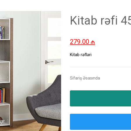
Kitab rəfi 
279.00
₼
Kitab rəfləri
Sifariş Əsasında