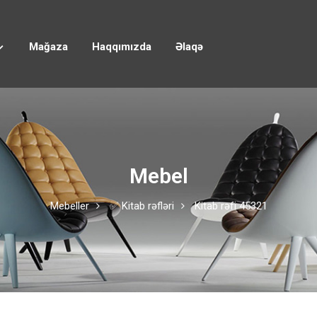
Mağaza
Haqqımızda
Əlaqə
Mebel
Mebeller
✅ Kitab rəfləri
Kitab rəfi 45321