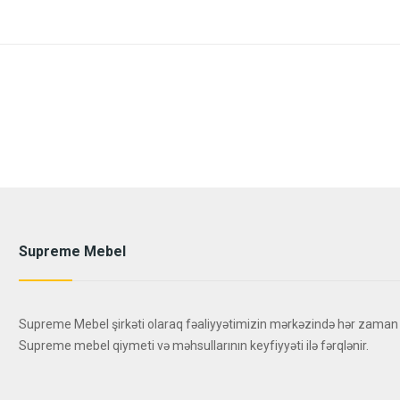
Supreme Mebel
Supreme Mebel şirkəti olaraq fəaliyyətimizin mərkəzində hər zaman
Supreme mebel qiymeti və məhsullarının keyfiyyəti ilə fərqlənir.