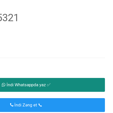
45321
İndi Whatsappda yaz ✅
İndi Zəng et 📞