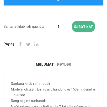
Santana kitab rəfi quantity
SƏBƏTƏ AT
Paylaş
MƏLUMAT
RƏYLƏR
Santana kitab rəfi modeli
Modelin ölçüləri: Eni 70sm, hündürlüyü 150sm, dərinliyi
17-35sm.
Rəng seçimi sərbəstdir.
Nağd ödənişlə və ya BirKart ilə 2 taksitlə sifariş edə