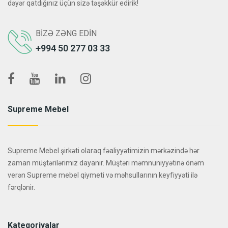
dəyər qatdığınız üçün sizə təşəkkür edirik!
BIZƏ ZƏNG EDIN
+994 50 277 03 33
Supreme Mebel
Supreme Mebel şirkəti olaraq fəaliyyətimizin mərkəzində hər
zaman müştərilərimiz dayanır. Müştəri məmnuniyyətinə önəm
verən Supreme mebel qiymeti və məhsullarının keyfiyyəti ilə
fərqlənir.
Kateqoriyalar