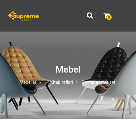
0
Mebel
Mebeller
✅ Kitab rəfləri
Santana kitab rəfi