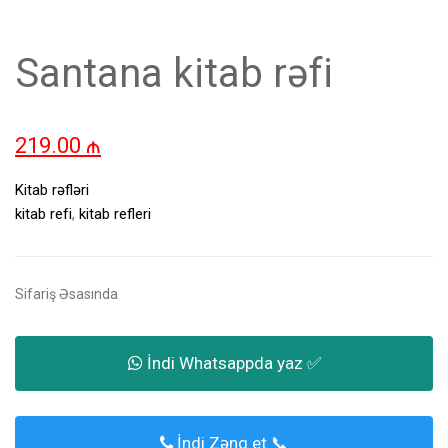
Santana kitab rəfi
219.00
₼
Kitab rəfləri
kitab refi
,
kitab refleri
Sifariş Əsasında
İndi Whatsappda yaz ✅
İndi Zəng et 📞