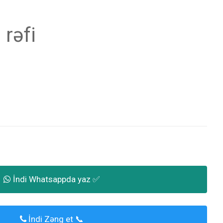
 rəfi
İndi Whatsappda yaz ✅
İndi Zəng et 📞