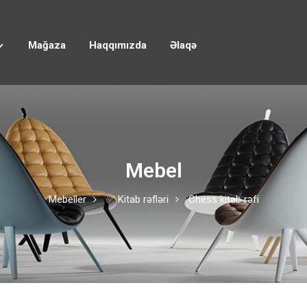
Mağaza
Haqqımızda
Əlaqə
Mebel
Mebeller
✅ Kitab rəfləri
Chess kitab rəfi