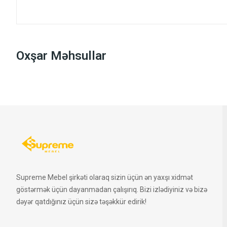
Oxşar Məhsullar
Supreme Mebel şirkəti olaraq sizin üçün ən yaxşı xidmət
göstərmək üçün dayanmadan çalışırıq. Bizi izlədiyiniz və bizə
dəyər qatdığınız üçün sizə təşəkkür edirik!