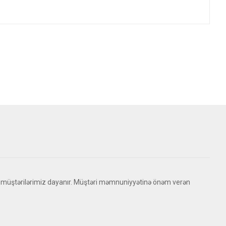
 müştərilərimiz dayanır. Müştəri məmnuniyyətinə önəm verən