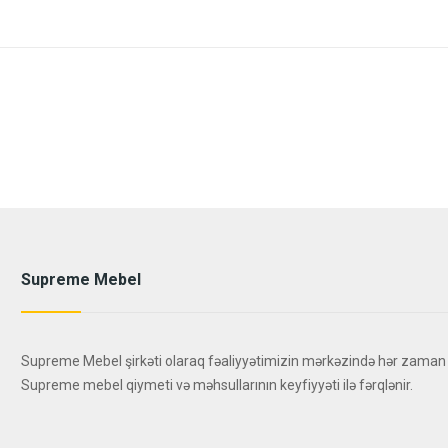
Supreme Mebel
Supreme Mebel şirkəti olaraq fəaliyyətimizin mərkəzində hər zaman
Supreme mebel qiymeti və məhsullarının keyfiyyəti ilə fərqlənir.