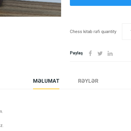
Chess kitab rəfi quantity
Paylaş
MƏLUMAT
RƏYLƏR
m.
z.