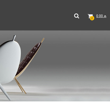
0.00
₼
0