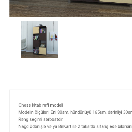
Chess kitab rəfi modeli
Modelin ölçüləri: Eni 80sm, hündürlüyü 165sm, dərinliyi 30s
Rəng seçimi sərbəstdir.
Nağd ödənişlə və ya BirKart ilə 2 taksitlə sifariş edə bilərsini