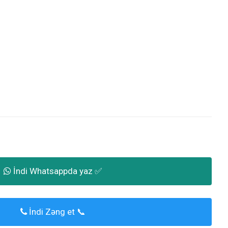
İndi Whatsappda yaz ✅
İndi Zəng et 📞