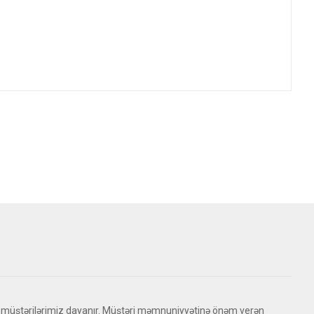
 müştərilərimiz dayanır. Müştəri məmnuniyyətinə önəm verən