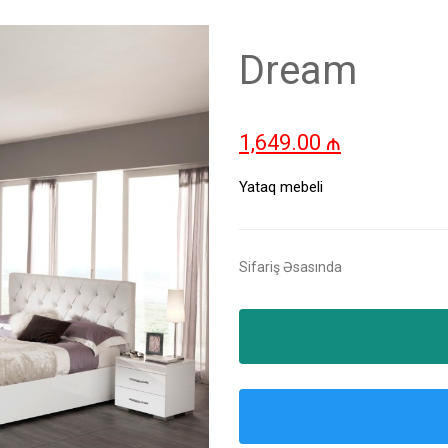
Dream
1,649.00
₼
Yataq mebeli
Sifariş Əsasında