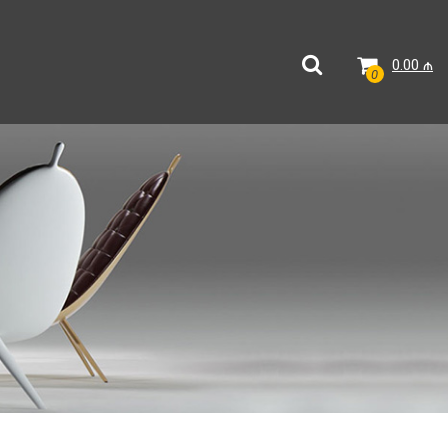
0.00
₼
0