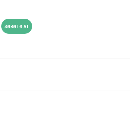
SƏBƏTƏ AT