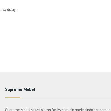
al və dizayn
Supreme Mebel
Supreme Mebel şirkəti olaraq fəaliyyətimizin mərkəzində hər zaman