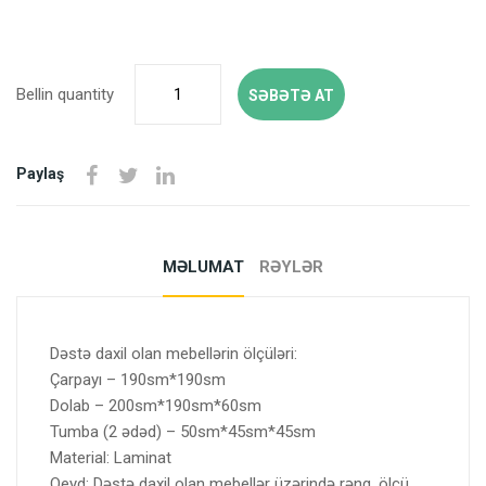
Bellin quantity
SƏBƏTƏ AT
Paylaş
MƏLUMAT
RƏYLƏR
Dəstə daxil olan mebellərin ölçüləri:
Çarpayı – 190sm*190sm
Dolab – 200sm*190sm*60sm
Tumba (2 ədəd) – 50sm*45sm*45sm
Material: Laminat
Qeyd: Dəstə daxil olan mebellər üzərində rəng, ölçü,