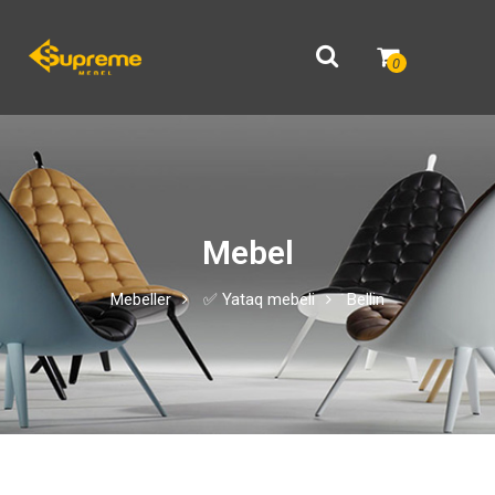
0
Mebel
Mebeller
✅ Yataq mebeli
Bellin