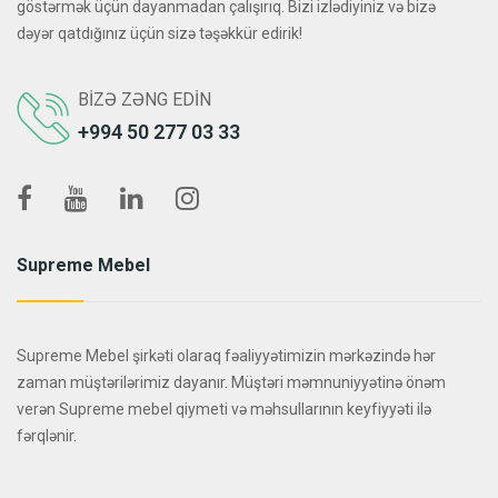
göstərmək üçün dayanmadan çalışırıq. Bizi izlədiyiniz və bizə
dəyər qatdığınız üçün sizə təşəkkür edirik!
BIZƏ ZƏNG EDIN
+994 50 277 03 33
Supreme Mebel
Supreme Mebel şirkəti olaraq fəaliyyətimizin mərkəzində hər
zaman müştərilərimiz dayanır. Müştəri məmnuniyyətinə önəm
verən Supreme mebel qiymeti və məhsullarının keyfiyyəti ilə
fərqlənir.