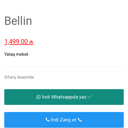
Bellin
1,499.00
₼
Yataq mebeli
Sifariş Əsasında
İndi Whatsappda yaz ✅
İndi Zəng et 📞