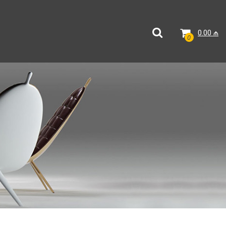
0.00
₼
0