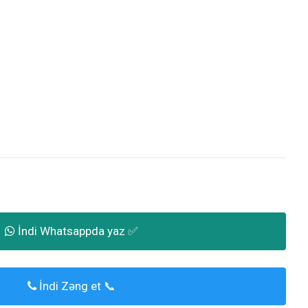
İndi Whatsappda yaz ✅
İndi Zəng et 📞