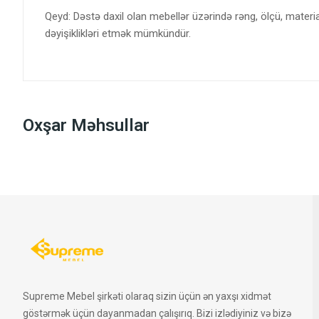
Qeyd: Dəstə daxil olan mebellər üzərində rəng, ölçü, materi
dəyişiklikləri etmək mümkündür.
Oxşar Məhsullar
Supreme Mebel şirkəti olaraq sizin üçün ən yaxşı xidmət
göstərmək üçün dayanmadan çalışırıq. Bizi izlədiyiniz və bizə