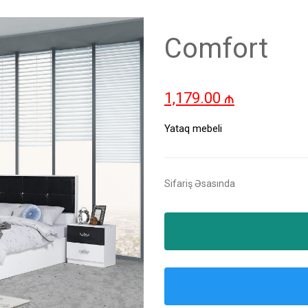
Comfort
1,179.00
₼
Yataq mebeli
Sifariş Əsasında