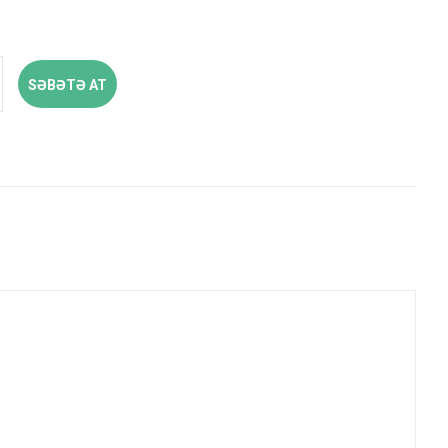
SƏBƏTƏ AT