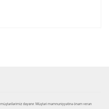
 müştərilərimiz dayanır. Müştəri məmnuniyyətinə önəm verən