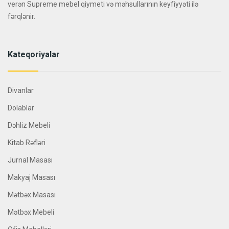
verən Supreme mebel qiymeti və məhsullarının keyfiyyəti ilə
fərqlənir.
Kateqoriyalar
Divanlar
Dolablar
Dəhliz Mebeli
Kitab Rəfləri
Jurnal Masası
Makyaj Masası
Mətbəx Masası
Mətbəx Mebeli