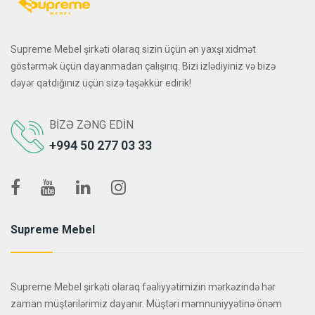
Supreme Mebel şirkəti olaraq sizin üçün ən yaxşı xidmət
göstərmək üçün dayanmadan çalışırıq. Bizi izlədiyiniz və bizə
dəyər qatdığınız üçün sizə təşəkkür edirik!
BIZƏ ZƏNG EDIN
+994 50 277 03 33
Supreme Mebel
Supreme Mebel şirkəti olaraq fəaliyyətimizin mərkəzində hər
zaman müştərilərimiz dayanır. Müştəri məmnuniyyətinə önəm