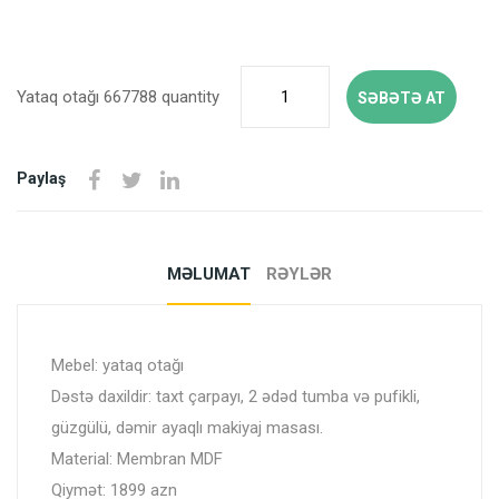
Yataq otağı 667788 quantity
SƏBƏTƏ AT
Paylaş
MƏLUMAT
RƏYLƏR
Mebel: yataq otağı
Dəstə daxildir: taxt çarpayı, 2 ədəd tumba və pufikli,
güzgülü, dəmir ayaqlı makiyaj masası.
Material: Membran MDF
Qiymət: 1899 azn