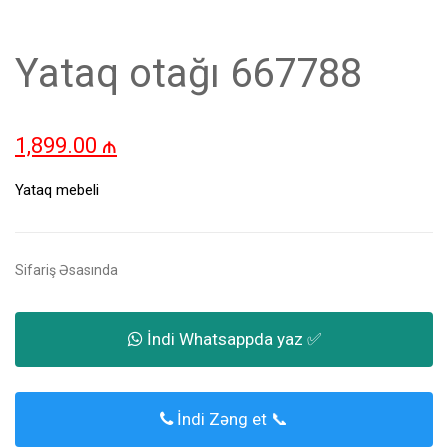
Yataq otağı 667788
1,899.00
₼
Yataq mebeli
Sifariş Əsasında
İndi Whatsappda yaz ✅
İndi Zəng et 📞