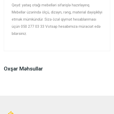
Qeyd: yataq otağı mebelləri sifarişlə hazırlayırıq.
Mebellər üzərində ölçü, dizayn, rəng, material dəyişikliyi
etmək mümkündür. Sizə özəl qiymət hesablanması
üçün 050 277 03 33 Votsap hesabımıza müraciət edə
bilərsiniz.
Oxşar Məhsullar