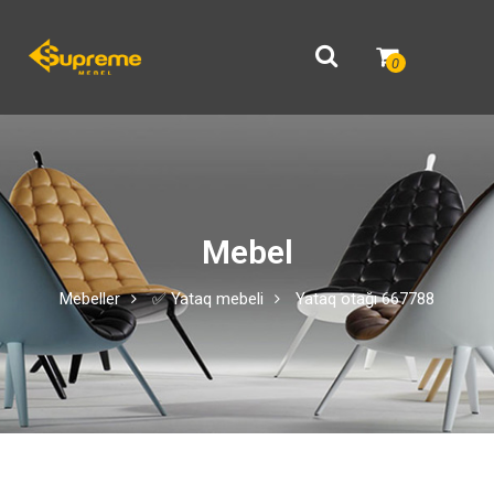
0
Mebel
Mebeller
✅ Yataq mebeli
Yataq otağı 667788