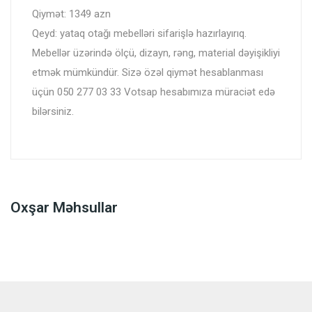
Qiymət: 1349 azn
Qeyd: yataq otağı mebelləri sifarişlə hazırlayırıq.
Mebellər üzərində ölçü, dizayn, rəng, material dəyişikliyi
etmək mümkündür. Sizə özəl qiymət hesablanması
üçün 050 277 03 33 Votsap hesabımıza müraciət edə
bilərsiniz.
Oxşar Məhsullar