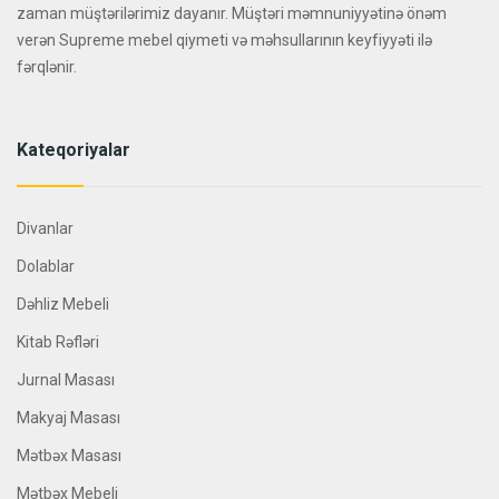
zaman müştərilərimiz dayanır. Müştəri məmnuniyyətinə önəm
verən Supreme mebel qiymeti və məhsullarının keyfiyyəti ilə
fərqlənir.
Kateqoriyalar
Divanlar
Dolablar
Dəhliz Mebeli
Kitab Rəfləri
Jurnal Masası
Makyaj Masası
Mətbəx Masası
Mətbəx Mebeli