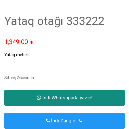
Yataq otağı 333222
1,349.00
₼
Yataq mebeli
Sifariş Əsasında
İndi Whatsappda yaz ✅
İndi Zəng et 📞