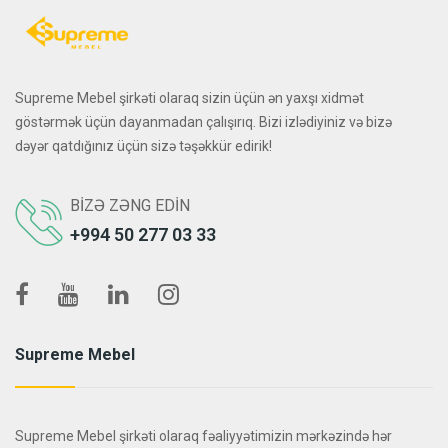
Supreme Mebel şirkəti olaraq sizin üçün ən yaxşı xidmət
göstərmək üçün dayanmadan çalışırıq. Bizi izlədiyiniz və bizə
dəyər qatdığınız üçün sizə təşəkkür edirik!
BIZƏ ZƏNG EDIN
+994 50 277 03 33
Supreme Mebel
Supreme Mebel şirkəti olaraq fəaliyyətimizin mərkəzində hər