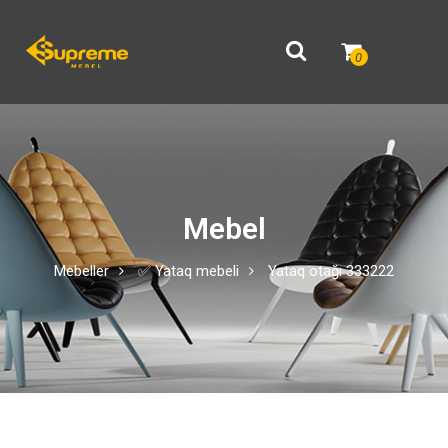
0
Mebel
Mebeller
✅ Yataq mebeli
Yataq otağı 333222