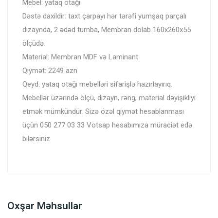
Mebel: yataq otağı
Dəstə daxildir: taxt çarpayı hər tərəfi yumşaq parçalı
dizaynda, 2 ədəd tumba, Membran dolab 160x260x55
ölçüdə.
Material: Membran MDF və Laminant
Qiymət: 2249 azn
Qeyd: yataq otağı mebelləri sifarişlə hazırlayırıq.
Mebellər üzərində ölçü, dizayn, rəng, material dəyişikliyi
etmək mümkündür. Sizə özəl qiymət hesablanması
üçün 050 277 03 33 Votsap hesabımıza müraciət edə
bilərsiniz
Oxşar Məhsullar