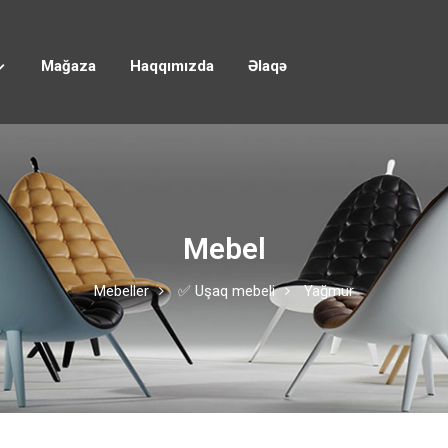
Mağaza
Haqqımızda
Əlaqə
Mebel
Mebeller
✅ Uşaq mebeli
Yağmur