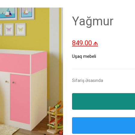
Yağmur
849.00
₼
Uşaq mebeli
Sifariş Əsasında