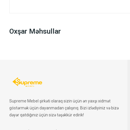
Oxşar Məhsullar
Supreme Mebel şirkəti olaraq sizin üçün ən yaxşı xidmət
göstərmək üçün dayanmadan çalışırıq. Bizi izlədiyiniz və bizə
dəyər qatdığınız üçün sizə təşəkkür edirik!