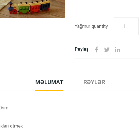
Yağmur quantity
Paylaş
MƏLUMAT
RƏYLƏR
90sm.
ikləri etmək