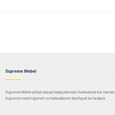
Supreme Mebel
Supreme Mebel şirkəti olaraq fəaliyyətimizin mərkəzində hər zaman
Supreme mebel qiymeti və məhsullarının keyfiyyəti ilə fərqlənir.