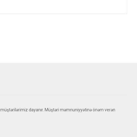
 müştərilərimiz dayanır. Müştəri məmnuniyyətinə önəm verən