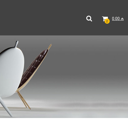
0.00
₼
0