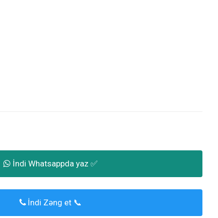
İndi Whatsappda yaz ✅
İndi Zəng et 📞