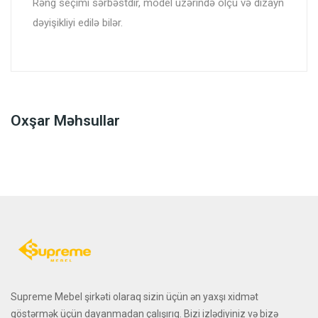
Rəng seçimi sərbəstdir, model üzərində ölçü və dizayn
dəyişikliyi edilə bilər.
Oxşar Məhsullar
Supreme Mebel şirkəti olaraq sizin üçün ən yaxşı xidmət
göstərmək üçün dayanmadan çalışırıq. Bizi izlədiyiniz və bizə