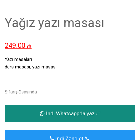
Yağız yazı masası
249.00
₼
Yazı masaları
ders masasi
,
yazi masasi
Sifariş Əsasında
İndi Whatsappda yaz ✅
İndi Zəng et 📞