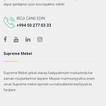
dəyər qatdığınız üçün sizə təşəkkür edirik!
BIZƏ ZƏNG EDIN
+994 50 277 03 33
Supreme Mebel
Supreme Mebel şirkəti olaraq fəaliyyətimizin mərkəzində hər
zaman müştərilərimiz dayanır. Müştəri məmnuniyyətinə önəm
verən Supreme mebel qiymeti və məhsullarının keyfiyyəti ilə
fərqlənir.