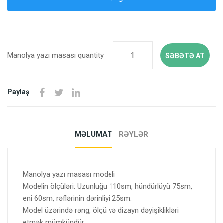
Manolya yazı masası quantity
SƏBƏTƏ AT
Paylaş
MƏLUMAT
RƏYLƏR
Manolya yazı masası modeli
Modelin ölçüləri: Uzunluğu 110sm, hündürlüyü 75sm,
eni 60sm, rəflərinin dərinliyi 25sm.
Model üzərində rəng, ölçü və dizayn dəyişiklikləri
etmək mümkündür.