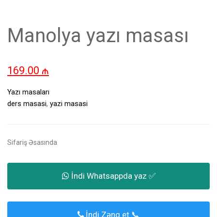
Manolya yazı masası
169.00
₼
Yazı masaları
ders masasi
,
yazi masasi
Sifariş Əsasında
İndi Whatsappda yaz ✅
İndi Zəng et 📞