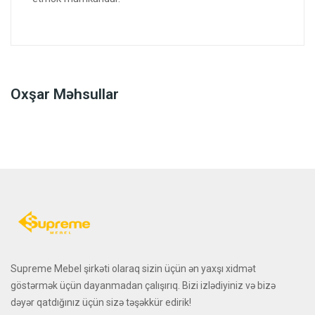
Oxşar Məhsullar
Supreme Mebel şirkəti olaraq sizin üçün ən yaxşı xidmət
göstərmək üçün dayanmadan çalışırıq. Bizi izlədiyiniz və bizə
dəyər qatdığınız üçün sizə təşəkkür edirik!