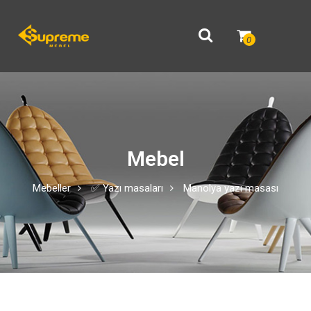
0
Mebel
Mebeller
✅ Yazı masaları
Manolya yazı masası