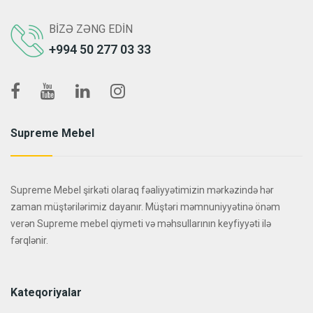
BIZƏ ZƏNG EDIN
+994 50 277 03 33
Supreme Mebel
Supreme Mebel şirkəti olaraq fəaliyyətimizin mərkəzində hər
zaman müştərilərimiz dayanır. Müştəri məmnuniyyətinə önəm
verən Supreme mebel qiymeti və məhsullarının keyfiyyəti ilə
fərqlənir.
Kateqoriyalar