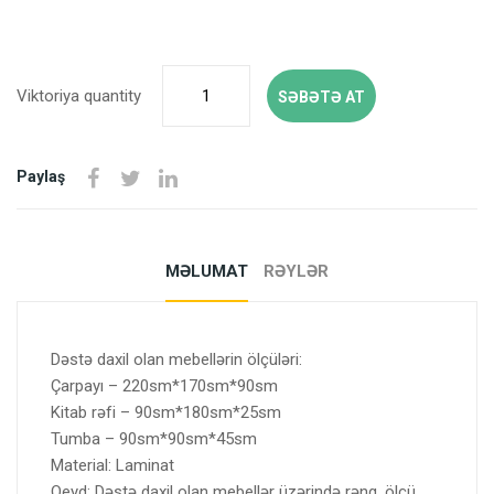
Viktoriya quantity
SƏBƏTƏ AT
Paylaş
MƏLUMAT
RƏYLƏR
Dəstə daxil olan mebellərin ölçüləri:
Çarpayı – 220sm*170sm*90sm
Kitab rəfi – 90sm*180sm*25sm
Tumba – 90sm*90sm*45sm
Material: Laminat
Qeyd: Dəstə daxil olan mebellər üzərində rəng, ölçü,