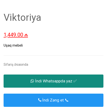
Viktoriya
1,449.00
₼
Uşaq mebeli
Sifariş Əsasında
İndi Whatsappda yaz ✅
İndi Zəng et 📞