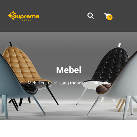
0
Mebel
Mebeller
✅ Uşaq mebeli
Viktoriya