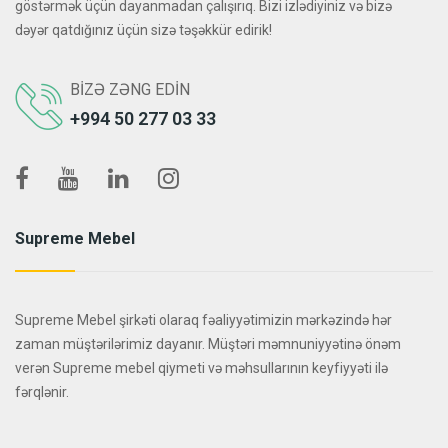
göstərmək üçün dayanmadan çalışırıq. Bizi izlədiyiniz və bizə
dəyər qatdığınız üçün sizə təşəkkür edirik!
BIZƏ ZƏNG EDIN
+994 50 277 03 33
Supreme Mebel
Supreme Mebel şirkəti olaraq fəaliyyətimizin mərkəzində hər
zaman müştərilərimiz dayanır. Müştəri məmnuniyyətinə önəm
verən Supreme mebel qiymeti və məhsullarının keyfiyyəti ilə
fərqlənir.