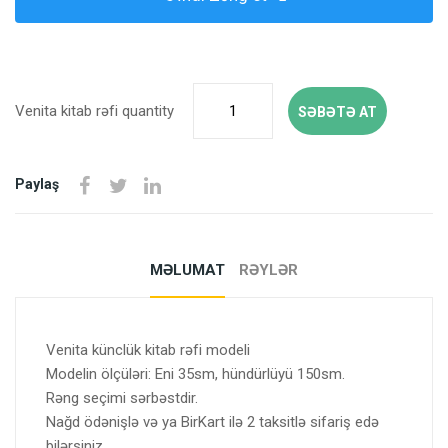
Venita kitab rəfi quantity
SƏBƏTƏ AT
Paylaş
MƏLUMAT
RƏYLƏR
Venita künclük kitab rəfi modeli
Modelin ölçüləri: Eni 35sm, hündürlüyü 150sm.
Rəng seçimi sərbəstdir.
Nağd ödənişlə və ya BirKart ilə 2 taksitlə sifariş edə
bilərsiniz.