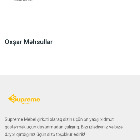
Oxşar Məhsullar
Supreme Mebel şirkəti olaraq sizin üçün ən yaxşı xidmət
göstərmək üçün dayanmadan çalışırıq. Bizi izlədiyiniz və bizə
dəyər qatdığınız üçün sizə təşəkkür edirik!