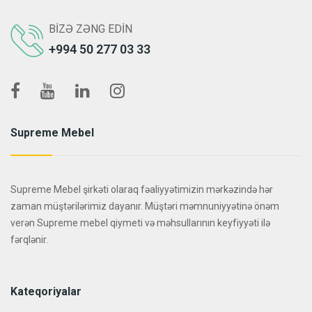
BIZƏ ZƏNG EDIN
+994 50 277 03 33
Supreme Mebel
Supreme Mebel şirkəti olaraq fəaliyyətimizin mərkəzində hər
zaman müştərilərimiz dayanır. Müştəri məmnuniyyətinə önəm
verən Supreme mebel qiymeti və məhsullarının keyfiyyəti ilə
fərqlənir.
Kateqoriyalar