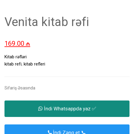
Venita kitab rəfi
169.00
₼
Kitab rəfləri
kitab refi
,
kitab refleri
Sifariş Əsasında
İndi Whatsappda yaz ✅
İndi Zəng et 📞