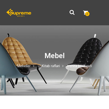
0
Mebel
Mebeller
✅ Kitab rəfləri
Venita kitab rəfi