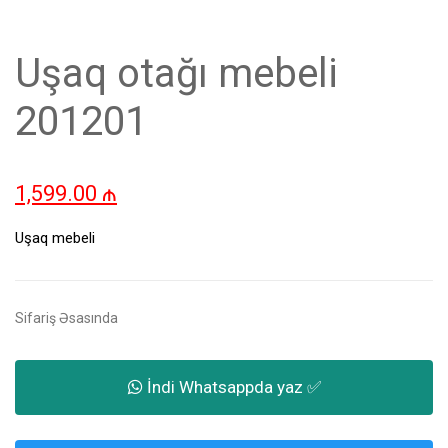
Uşaq otağı mebeli
201201
1,599.00
₼
Uşaq mebeli
Sifariş Əsasında
İndi Whatsappda yaz ✅