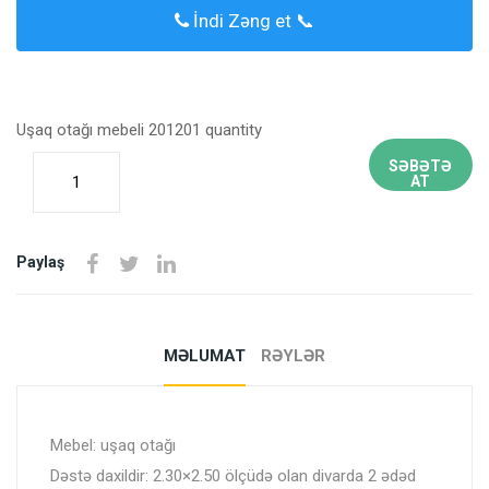
İndi Zəng et 📞
Uşaq otağı mebeli 201201 quantity
SƏBƏTƏ
AT
Paylaş
MƏLUMAT
RƏYLƏR
Mebel: uşaq otağı
Dəstə daxildir: 2.30×2.50 ölçüdə olan divarda 2 ədəd