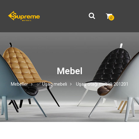
0
Mebel
Mebeller
✅ Uşaq mebeli
Uşaq otağı mebeli 201201