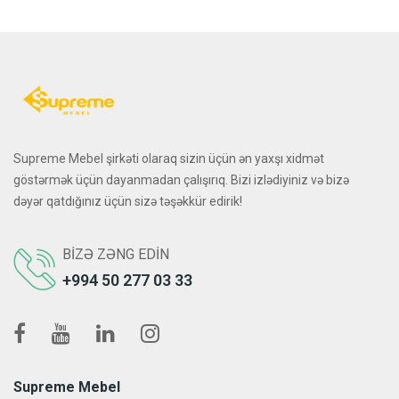
Supreme Mebel şirkəti olaraq sizin üçün ən yaxşı xidmət
göstərmək üçün dayanmadan çalışırıq. Bizi izlədiyiniz və bizə
dəyər qatdığınız üçün sizə təşəkkür edirik!
BIZƏ ZƏNG EDIN
+994 50 277 03 33
Supreme Mebel