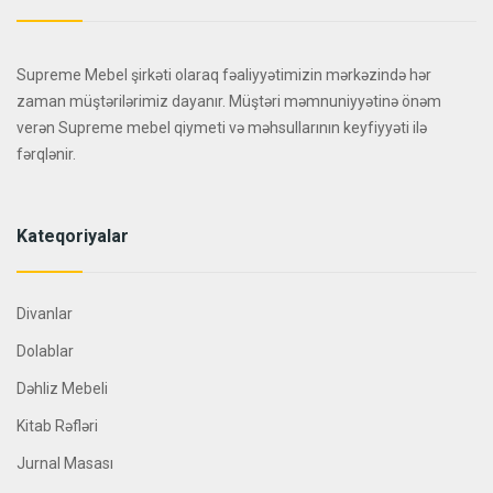
Supreme Mebel şirkəti olaraq fəaliyyətimizin mərkəzində hər
zaman müştərilərimiz dayanır. Müştəri məmnuniyyətinə önəm
verən Supreme mebel qiymeti və məhsullarının keyfiyyəti ilə
fərqlənir.
Kateqoriyalar
Divanlar
Dolablar
Dəhliz Mebeli
Kitab Rəfləri
Jurnal Masası