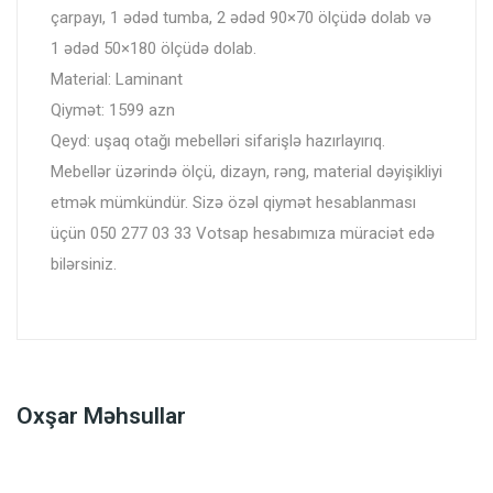
çarpayı, 1 ədəd tumba, 2 ədəd 90×70 ölçüdə dolab və
1 ədəd 50×180 ölçüdə dolab.
Material: Laminant
Qiymət: 1599 azn
Qeyd: uşaq otağı mebelləri sifarişlə hazırlayırıq.
Mebellər üzərində ölçü, dizayn, rəng, material dəyişikliyi
etmək mümkündür. Sizə özəl qiymət hesablanması
üçün 050 277 03 33 Votsap hesabımıza müraciət edə
bilərsiniz.
Oxşar Məhsullar