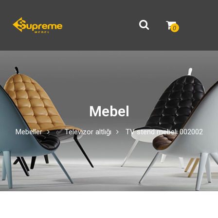
0
Mebel
Mebeller
✅ Televizor altlığı
TV stend mebeli 002002