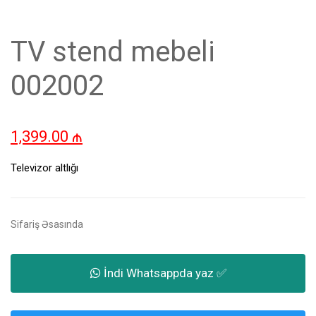
TV stend mebeli
002002
1,399.00
₼
Televizor altlığı
Sifariş Əsasında
İndi Whatsappda yaz ✅