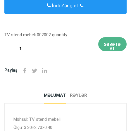
İndi Zəng et 📞
TV stend mebeli 002002 quantity
SƏBƏTƏ
AT
Paylaş
MƏLUMAT
RƏYLƏR
Məhsul: TV stend mebeli
Ölçü: 3.30×2.70×0.40