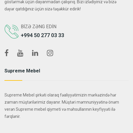
göstərmək üçün dayanmadan çalışırıq. Bizi izlədiyiniz və bizə
dəyər qatdığınız üçün sizə təşəkkür edirik!
BIZƏ ZƏNG EDIN
+994 50 277 03 33
Supreme Mebel
Supreme Mebel şirkəti olaraq fəaliyyətimizin mərkəzində hər
zaman müştərilərimiz dayanır. Müştəri məmnuniyyətinə önəm
verən Supreme mebel qiymeti və məhsullarının keyfiyyəti ilə
fərqlənir.