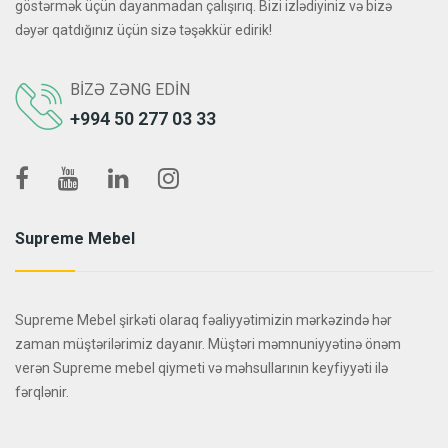
göstərmək üçün dayanmadan çalışırıq. Bizi izlədiyiniz və bizə
dəyər qatdığınız üçün sizə təşəkkür edirik!
BIZƏ ZƏNG EDIN
+994 50 277 03 33
Supreme Mebel
Supreme Mebel şirkəti olaraq fəaliyyətimizin mərkəzində hər
zaman müştərilərimiz dayanır. Müştəri məmnuniyyətinə önəm
verən Supreme mebel qiymeti və məhsullarının keyfiyyəti ilə
fərqlənir.