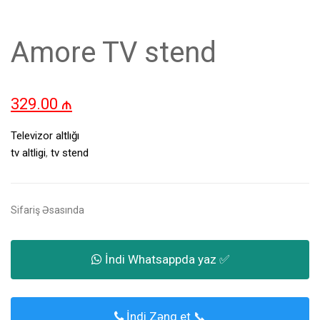
Amore TV stend
329.00
₼
Televizor altlığı
tv altligi
,
tv stend
Sifariş Əsasında
İndi Whatsappda yaz ✅
İndi Zəng et 📞