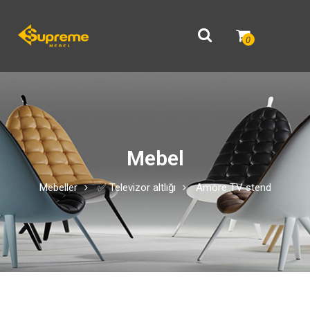
0
Mebel
Mebeller
✅ Televizor altlığı
Amore TV stend