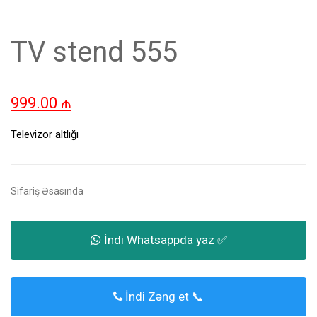
TV stend 555
999.00
₼
Televizor altlığı
Sifariş Əsasında
İndi Whatsappda yaz ✅
İndi Zəng et 📞