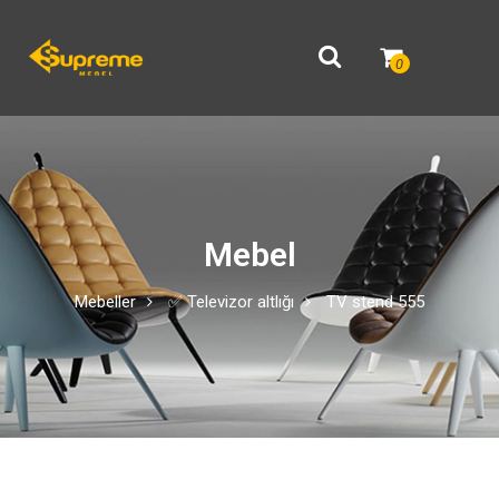
0
Mebel
Mebeller
✅ Televizor altlığı
TV stend 555