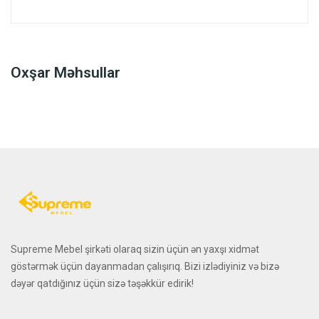
Oxşar Məhsullar
Supreme Mebel şirkəti olaraq sizin üçün ən yaxşı xidmət
göstərmək üçün dayanmadan çalışırıq. Bizi izlədiyiniz və bizə
dəyər qatdığınız üçün sizə təşəkkür edirik!