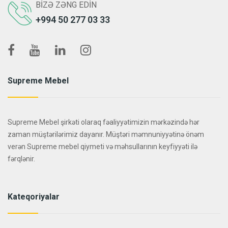
BIZƏ ZƏNG EDIN
+994 50 277 03 33
Supreme Mebel
Supreme Mebel şirkəti olaraq fəaliyyətimizin mərkəzində hər
zaman müştərilərimiz dayanır. Müştəri məmnuniyyətinə önəm
verən Supreme mebel qiymeti və məhsullarının keyfiyyəti ilə
fərqlənir.
Kateqoriyalar