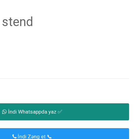
 stend
İndi Whatsappda yaz ✅
İndi Zəng et 📞