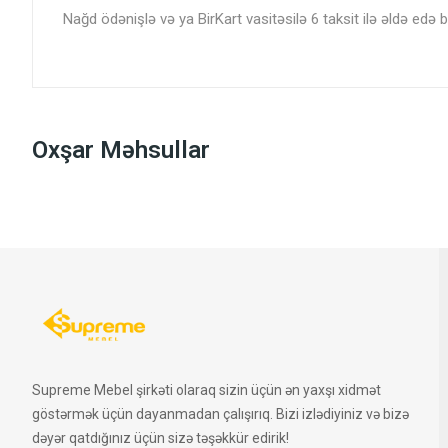
Nağd ödənişlə və ya BirKart vasitəsilə 6 taksit ilə əldə edə bi
Oxşar Məhsullar
Supreme Mebel şirkəti olaraq sizin üçün ən yaxşı xidmət
göstərmək üçün dayanmadan çalışırıq. Bizi izlədiyiniz və bizə
dəyər qatdığınız üçün sizə təşəkkür edirik!