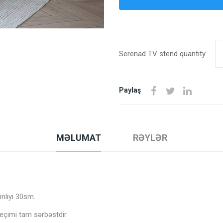
Serenad TV stend quantity
Paylaş
MƏLUMAT
RƏYLƏR
inliyi 30sm.
seçimi tam sərbəstdir.