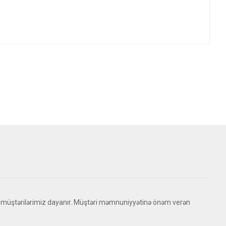
 müştərilərimiz dayanır. Müştəri məmnuniyyətinə önəm verən