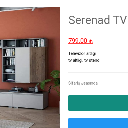
Serenad TV
799.00
₼
Televizor altlığı
tv altligi
,
tv stend
Sifariş Əsasında