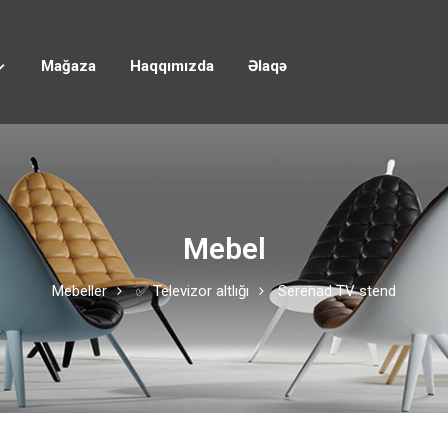
Mağaza
Haqqımızda
Əlaqə
Mebel
Mebeller
✅ Televizor altlığı
Serenad TV stend