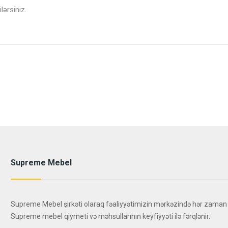
lərsiniz.
Supreme Mebel
Supreme Mebel şirkəti olaraq fəaliyyətimizin mərkəzində hər zaman
Supreme mebel qiymeti və məhsullarının keyfiyyəti ilə fərqlənir.