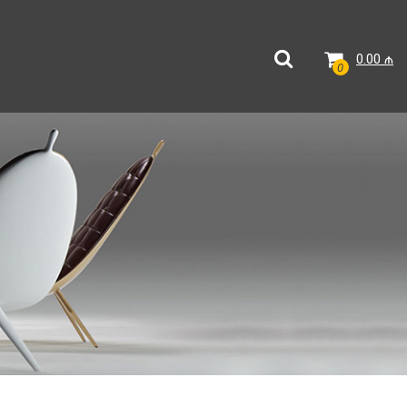
0.00
₼
0