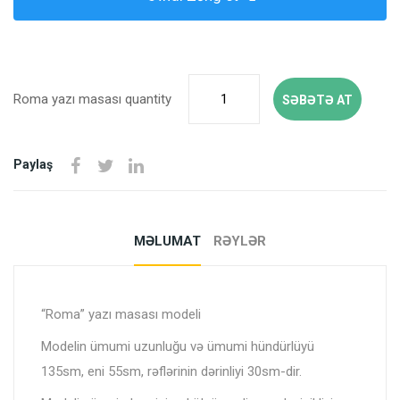
Roma yazı masası quantity
SƏBƏTƏ AT
Paylaş
MƏLUMAT
RƏYLƏR
“Roma” yazı masası modeli
Modelin ümumi uzunluğu və ümumi hündürlüyü
135sm, eni 55sm, rəflərinin dərinliyi 30sm-dir.