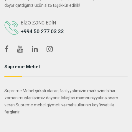
dəyər qatdığınız üçün sizə təşəkkür edirik!
BIZƏ ZƏNG EDIN
+994 50 277 03 33
Supreme Mebel
Supreme Mebel şirkəti olaraq fəaliyyətimizin mərkəzində hər
zaman müştərilərimiz dayanır. Müştəri məmnuniyyətinə önəm
verən Supreme mebel qiymeti və məhsullarının keyfiyyəti ilə
fərqlənir.