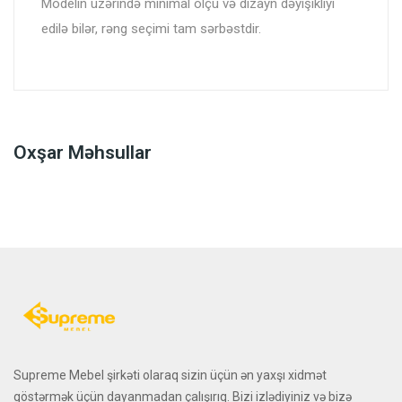
Modelin üzərində minimal ölçü və dizayn dəyişikliyi
edilə bilər, rəng seçimi tam sərbəstdir.
Oxşar Məhsullar
Supreme Mebel şirkəti olaraq sizin üçün ən yaxşı xidmət
göstərmək üçün dayanmadan çalışırıq. Bizi izlədiyiniz və bizə