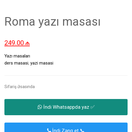
Roma yazı masası
249.00
₼
Yazı masaları
ders masasi
,
yazi masasi
Sifariş Əsasında
İndi Whatsappda yaz ✅
İndi Zəng et 📞