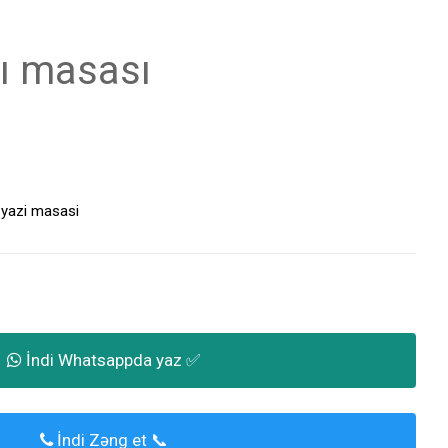
ı masası
,
yazi masasi
İndi Whatsappda yaz ✅
İndi Zəng et 📞