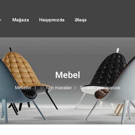
Mağaza
Haqqımızda
Əlaqə
Mebel
Mebeller
✅ Yazı masaları
Ricardo yazı masası