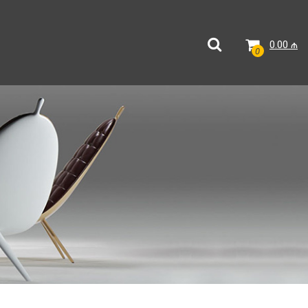
0.00
₼
0