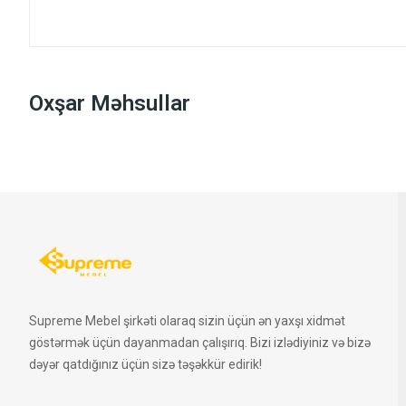
Oxşar Məhsullar
Supreme Mebel şirkəti olaraq sizin üçün ən yaxşı xidmət
göstərmək üçün dayanmadan çalışırıq. Bizi izlədiyiniz və bizə
dəyər qatdığınız üçün sizə təşəkkür edirik!