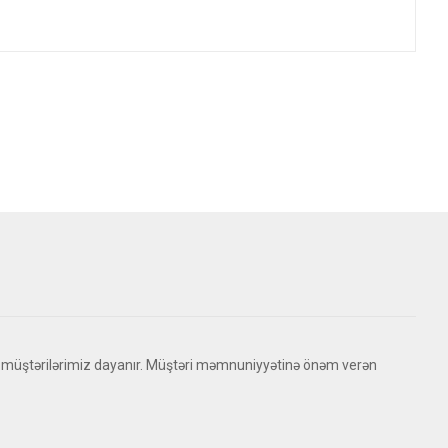
 müştərilərimiz dayanır. Müştəri məmnuniyyətinə önəm verən