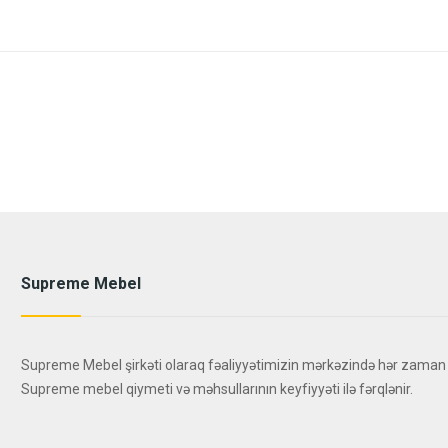
Supreme Mebel
Supreme Mebel şirkəti olaraq fəaliyyətimizin mərkəzində hər zaman
Supreme mebel qiymeti və məhsullarının keyfiyyəti ilə fərqlənir.