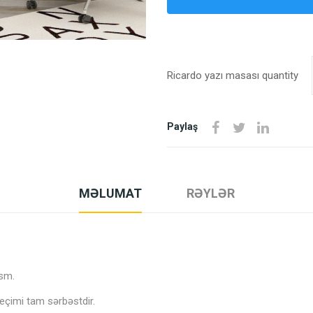
Ricardo yazı masası quantity
Paylaş
MƏLUMAT
RƏYLƏR
0sm.
seçimi tam sərbəstdir.