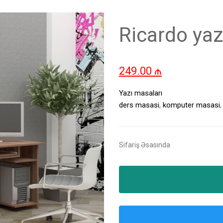
Ricardo yaz
249.00
₼
Yazı masaları
ders masasi
,
komputer masasi
Sifariş Əsasında