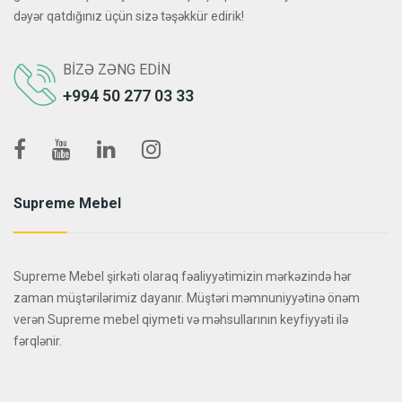
dəyər qatdığınız üçün sizə təşəkkür edirik!
BIZƏ ZƏNG EDIN
+994 50 277 03 33
Supreme Mebel
Supreme Mebel şirkəti olaraq fəaliyyətimizin mərkəzində hər
zaman müştərilərimiz dayanır. Müştəri məmnuniyyətinə önəm
verən Supreme mebel qiymeti və məhsullarının keyfiyyəti ilə
fərqlənir.