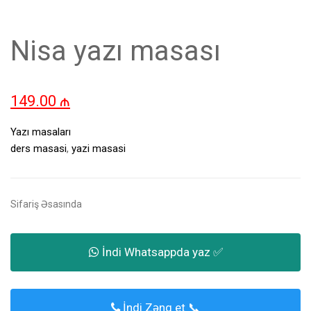
Nisa yazı masası
149.00
₼
Yazı masaları
ders masasi
,
yazi masasi
Sifariş Əsasında
İndi Whatsappda yaz ✅
İndi Zəng et 📞