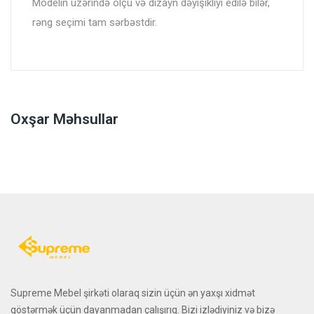
Modelin üzərində ölçü və dizayn dəyişikliyi edilə bilər,
rəng seçimi tam sərbəstdir.
Oxşar Məhsullar
Supreme Mebel şirkəti olaraq sizin üçün ən yaxşı xidmət
göstərmək üçün dayanmadan çalışırıq. Bizi izlədiyiniz və bizə