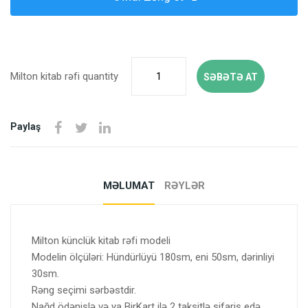
Milton kitab rəfi quantity
SƏBƏTƏ AT
Paylaş
MƏLUMAT
RƏYLƏR
Milton künclük kitab rəfi modeli
Modelin ölçüləri: Hündürlüyü 180sm, eni 50sm, dərinliyi
30sm.
Rəng seçimi sərbəstdir.
Nağd ödənişlə və ya BirKart ilə 2 taksitlə sifariş edə