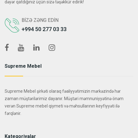
dəyər qatdığınız üçün sizə təşəkkür edirik!
BIZƏ ZƏNG EDIN
+994 50 277 03 33
Supreme Mebel
Supreme Mebel şirkəti olaraq fəaliyyətimizin mərkəzində hər
zaman müştərilərimiz dayanır. Müştəri məmnuniyyətinə önəm
verən Supreme mebel qiymeti və məhsullarının keyfiyyəti ilə
fərqlənir.
Kateqoriyalar