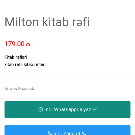
Milton kitab rəfi
179.00
₼
Kitab rəfləri
kitab refi
,
kitab refleri
Sifariş Əsasında
İndi Whatsappda yaz ✅
İndi Zəng et 📞