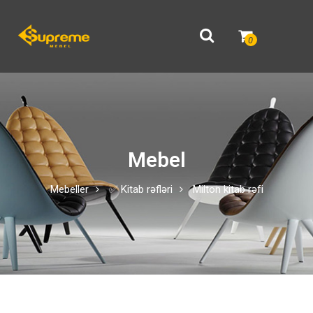
0
Mebel
Mebeller
✅ Kitab rəfləri
Milton kitab rəfi