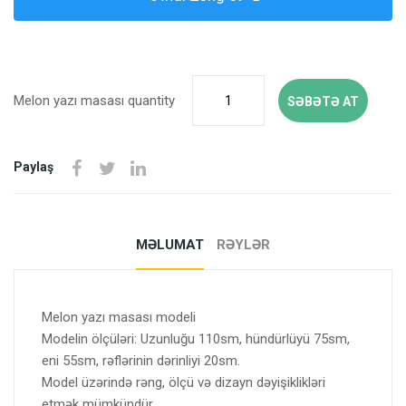
Melon yazı masası quantity
SƏBƏTƏ AT
Paylaş
MƏLUMAT
RƏYLƏR
Melon yazı masası modeli
Modelin ölçüləri: Uzunluğu 110sm, hündürlüyü 75sm,
eni 55sm, rəflərinin dərinliyi 20sm.
Model üzərində rəng, ölçü və dizayn dəyişiklikləri
etmək mümkündür.