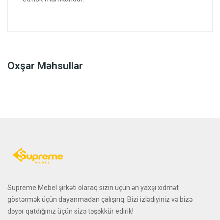
Oxşar Məhsullar
Supreme Mebel şirkəti olaraq sizin üçün ən yaxşı xidmət
göstərmək üçün dayanmadan çalışırıq. Bizi izlədiyiniz və bizə
dəyər qatdığınız üçün sizə təşəkkür edirik!