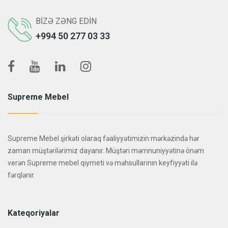
BIZƏ ZƏNG EDIN
+994 50 277 03 33
Supreme Mebel
Supreme Mebel şirkəti olaraq fəaliyyətimizin mərkəzində hər
zaman müştərilərimiz dayanır. Müştəri məmnuniyyətinə önəm
verən Supreme mebel qiymeti və məhsullarının keyfiyyəti ilə
fərqlənir.
Kateqoriyalar