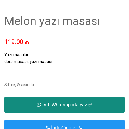
Melon yazı masası
119.00
₼
Yazı masaları
ders masasi
,
yazi masasi
Sifariş Əsasında
İndi Whatsappda yaz ✅
İndi Zəng et 📞