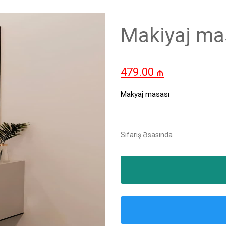
Makiyaj ma
479.00
₼
Makyaj masası
Sifariş Əsasında