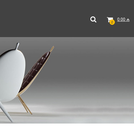
0.00
₼
0