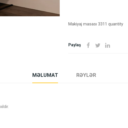
Makiyaj masası 3311 quantity
Paylaş
MƏLUMAT
RƏYLƏR
ldir.