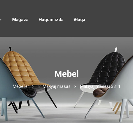
Mağaza
Haqqımızda
Əlaqə
Mebel
Mebeller
✅ Makyaj masası
Makiyaj masası 3311