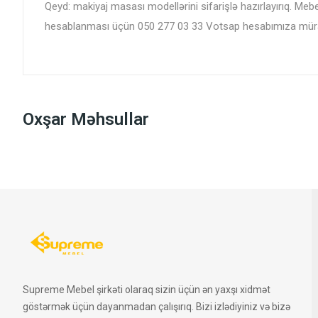
Qeyd: makiyaj masası modellərini sifarişlə hazırlayırıq. Meb
hesablanması üçün 050 277 03 33 Votsap hesabımıza müraci
Oxşar Məhsullar
Supreme Mebel şirkəti olaraq sizin üçün ən yaxşı xidmət
göstərmək üçün dayanmadan çalışırıq. Bizi izlədiyiniz və bizə