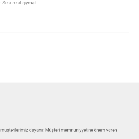
r. Sizə özəl qiymət
 müştərilərimiz dayanır. Müştəri məmnuniyyətinə önəm verən