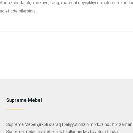
ellər üzərində ölçü, dizayn, rəng, material dəyişikliyi etmək mümkündü
ət edə bilərsiniz.
Supreme Mebel
Supreme Mebel şirkəti olaraq fəaliyyətimizin mərkəzində hər zaman
Supreme mebel qiymeti və məhsullarının keyfiyyəti ilə fərqlənir.