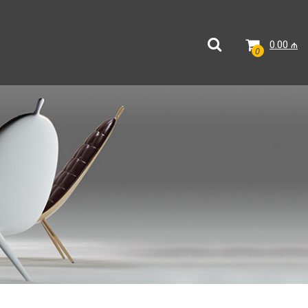
0.00
₼
0