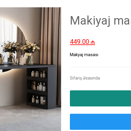
Makiyaj ma
449.00
₼
Makyaj masası
Sifariş Əsasında