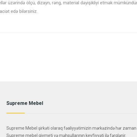
ellər üzərində ölçü, dizayn, rəng, material dəyişikliyi etmək mümkündü
ət edə bilərsiniz.
Supreme Mebel
Supreme Mebel şirkəti olaraq fəaliyyətimizin mərkəzində hər zaman
Supreme mebel qiymeti və məhsullarının keyfiyyəti ilə fərqlənir.