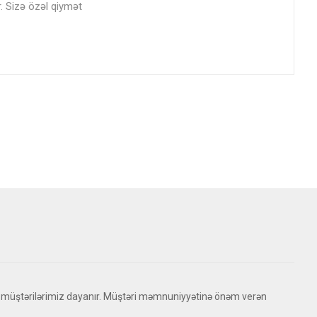
r. Sizə özəl qiymət
 müştərilərimiz dayanır. Müştəri məmnuniyyətinə önəm verən