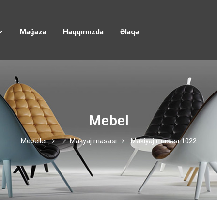
Mağaza
Haqqımızda
Əlaqə
Mebel
Mebeller
✅ Makyaj masası
Makiyaj masası 1022