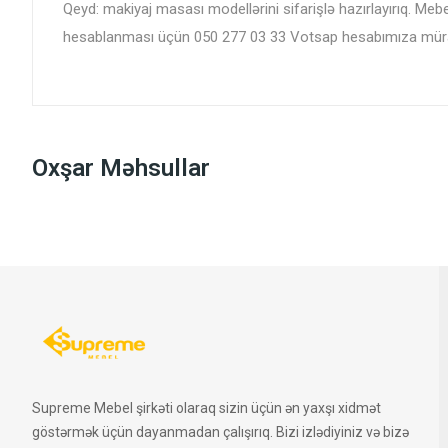
Qeyd: makiyaj masası modellərini sifarişlə hazırlayırıq. Meb
hesablanması üçün 050 277 03 33 Votsap hesabımıza müraci
Oxşar Məhsullar
Supreme Mebel şirkəti olaraq sizin üçün ən yaxşı xidmət
göstərmək üçün dayanmadan çalışırıq. Bizi izlədiyiniz və bizə