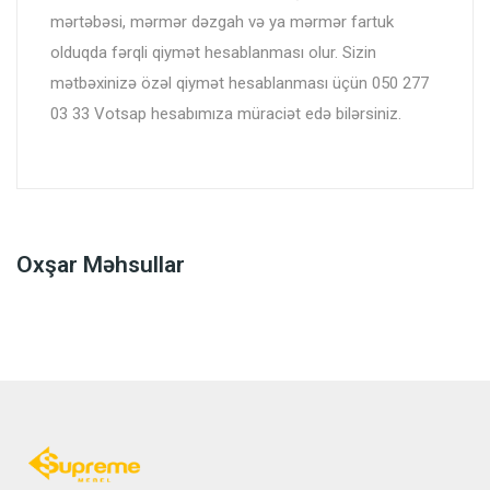
mərtəbəsi, mərmər dəzgah və ya mərmər fartuk
olduqda fərqli qiymət hesablanması olur. Sizin
mətbəxinizə özəl qiymət hesablanması üçün 050 277
03 33 Votsap hesabımıza müraciət edə bilərsiniz.
Oxşar Məhsullar