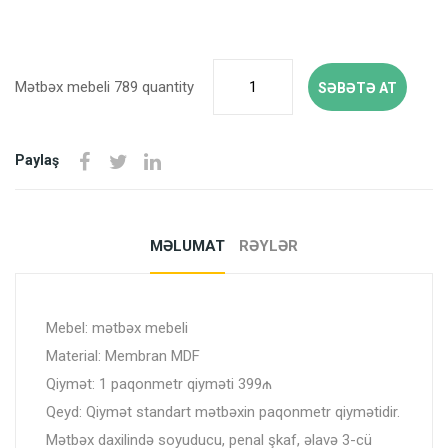
Mətbəx mebeli 789 quantity
SƏBƏTƏ AT
Paylaş
MƏLUMAT
RƏYLƏR
Mebel: mətbəx mebeli
Material: Membran MDF
Qiymət: 1 paqonmetr qiyməti 399₼
Qeyd: Qiymət standart mətbəxin paqonmetr qiymətidir.
Mətbəx daxilində soyuducu, penal şkaf, əlavə 3-cü