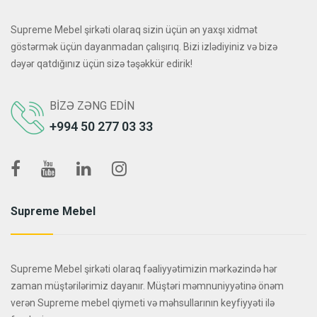
Supreme Mebel şirkəti olaraq sizin üçün ən yaxşı xidmət
göstərmək üçün dayanmadan çalışırıq. Bizi izlədiyiniz və bizə
dəyər qatdığınız üçün sizə təşəkkür edirik!
BIZƏ ZƏNG EDIN
+994 50 277 03 33
Supreme Mebel
Supreme Mebel şirkəti olaraq fəaliyyətimizin mərkəzində hər
zaman müştərilərimiz dayanır. Müştəri məmnuniyyətinə önəm
verən Supreme mebel qiymeti və məhsullarının keyfiyyəti ilə