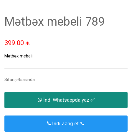
Mətbəx mebeli 789
399.00
₼
Mətbəx mebeli
Sifariş Əsasında
İndi Whatsappda yaz ✅
İndi Zəng et 📞