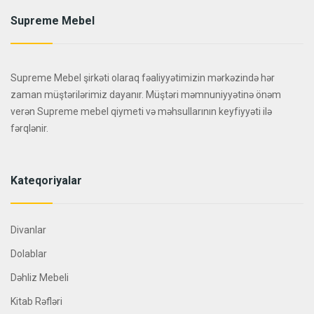
Supreme Mebel
Supreme Mebel şirkəti olaraq fəaliyyətimizin mərkəzində hər
zaman müştərilərimiz dayanır. Müştəri məmnuniyyətinə önəm
verən Supreme mebel qiymeti və məhsullarının keyfiyyəti ilə
fərqlənir.
Kateqoriyalar
Divanlar
Dolablar
Dəhliz Mebeli
Kitab Rəfləri