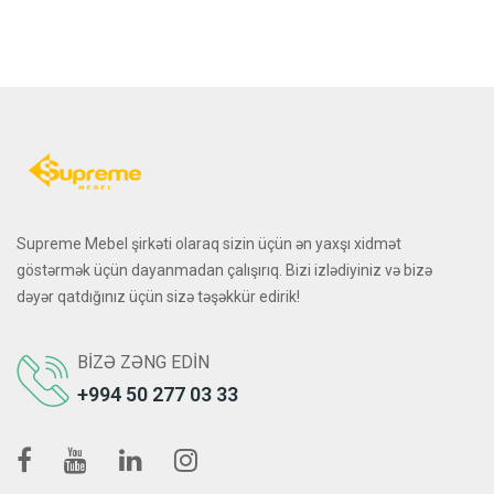
Supreme Mebel şirkəti olaraq sizin üçün ən yaxşı xidmət
göstərmək üçün dayanmadan çalışırıq. Bizi izlədiyiniz və bizə
dəyər qatdığınız üçün sizə təşəkkür edirik!
BIZƏ ZƏNG EDIN
+994 50 277 03 33