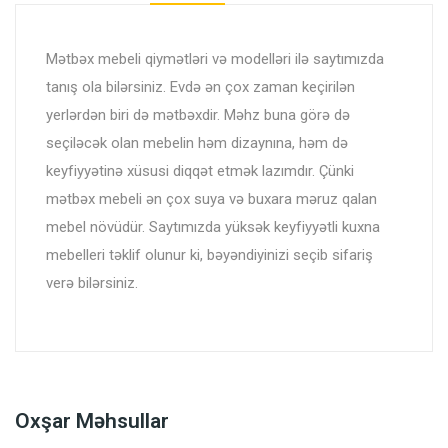
Mətbəx mebeli qiymətləri və modelləri ilə saytımızda
tanış ola bilərsiniz. Evdə ən çox zaman keçirilən
yerlərdən biri də mətbəxdir. Məhz buna görə də
seçiləcək olan mebelin həm dizaynına, həm də
keyfiyyətinə xüsusi diqqət etmək lazımdır. Çünki
mətbəx mebeli ən çox suya və buxara məruz qalan
mebel növüdür. Saytımızda yüksək keyfiyyətli kuxna
mebelleri təklif olunur ki, bəyəndiyinizi seçib sifariş
verə bilərsiniz.
Oxşar Məhsullar