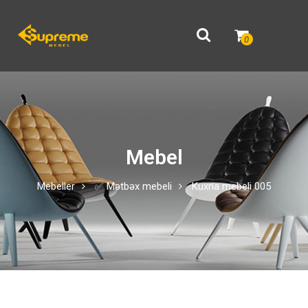
0
Mebel
Mebeller
✅ Mətbəx mebeli
Kuxna mebeli 005