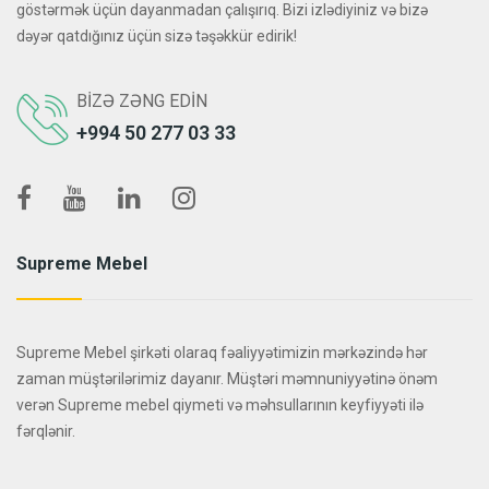
göstərmək üçün dayanmadan çalışırıq. Bizi izlədiyiniz və bizə
dəyər qatdığınız üçün sizə təşəkkür edirik!
BIZƏ ZƏNG EDIN
+994 50 277 03 33
Supreme Mebel
Supreme Mebel şirkəti olaraq fəaliyyətimizin mərkəzində hər
zaman müştərilərimiz dayanır. Müştəri məmnuniyyətinə önəm
verən Supreme mebel qiymeti və məhsullarının keyfiyyəti ilə
fərqlənir.