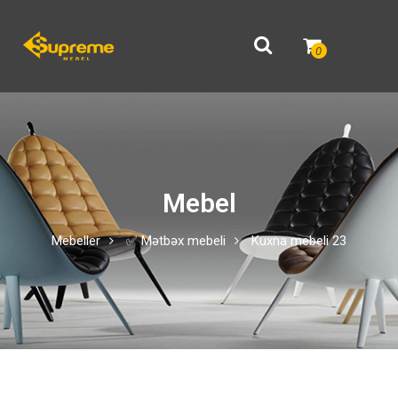
0
Mebel
Mebeller
✅ Mətbəx mebeli
Kuxna mebeli 23