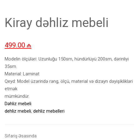
Kiray dəhliz mebeli
499.00
₼
Modelin ölçüləri: Uzunluğu 150sm, hündürlüyü 200sm, dərinliyi
35sm.
Material: Laminat
Qeyd: Model üzərində rəng, ölçü, material və dizayn dəyişiklikləri
etmək
mümkündür.
Dəhliz mebeli
dehliz mebeli
,
dehliz mebelleri
Sifariş Əsasında