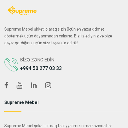
Supreme Mebel şirkəti olaraq sizin üçün ən yaxşı xidmət
göstərmək üçün dayanmadan çalışırıq. Bizi izlədiyiniz və bizə
dəyər qatdığınız üçün sizə təşəkkür edirik!
BIZƏ ZƏNG EDIN
+994 50 277 03 33
Supreme Mebel
Supreme Mebel şirkəti olaraq fəaliyyətimizin mərkəzində hər