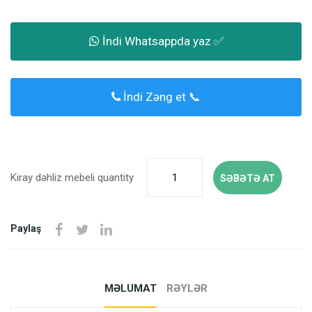
İndi Whatsappda yaz ✅
İndi Zəng et 📞
Kiray dəhliz mebeli quantity
SƏBƏTƏ AT
Paylaş
MƏLUMAT
RƏYLƏR