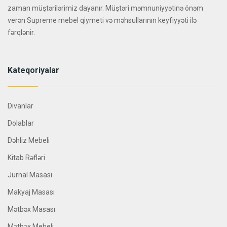
zaman müştərilərimiz dayanır. Müştəri məmnuniyyətinə önəm
verən Supreme mebel qiymeti və məhsullarının keyfiyyəti ilə
fərqlənir.
Kateqoriyalar
Divanlar
Dolablar
Dəhliz Mebeli
Kitab Rəfləri
Jurnal Masası
Makyaj Masası
Mətbəx Masası
Mətbəx Mebeli