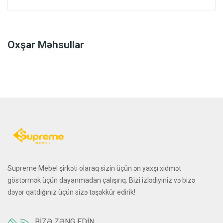
Oxşar Məhsullar
Supreme Mebel şirkəti olaraq sizin üçün ən yaxşı xidmət
göstərmək üçün dayanmadan çalışırıq. Bizi izlədiyiniz və bizə
dəyər qatdığınız üçün sizə təşəkkür edirik!
BIZƏ ZƏNG EDIN