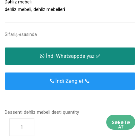
Dəhliz mebeli
dehliz mebeli
,
dehliz mebelleri
Sifariş Əsasında
İndi Whatsappda yaz ✅
İndi Zəng et 📞
Dessenti dəhliz mebeli dəsti quantity
SƏBƏTƏ
AT