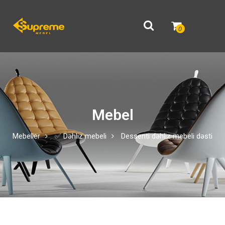
0
Mebel
Mebeller
✅ Dəhliz mebeli
Dessenti dəhliz mebeli dəsti