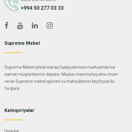
+994 50 277 03 33
Supreme Mebel
Supreme Mebel şirkəti olaraq fəaliyyətimizin mərkəzində hər
zaman müştərilərimiz dayanır. Müştəri məmnuniyyətinə önəm
verən Supreme mebel qiymeti və məhsullarının keyfiyyəti ilə
fərqlənir.
Kateqoriyalar
Divanlar