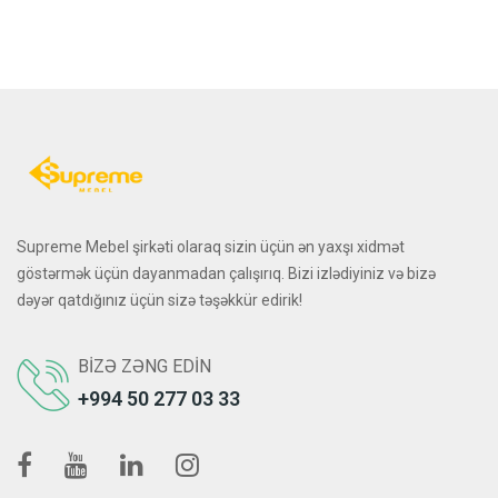
Supreme Mebel şirkəti olaraq sizin üçün ən yaxşı xidmət
göstərmək üçün dayanmadan çalışırıq. Bizi izlədiyiniz və bizə
dəyər qatdığınız üçün sizə təşəkkür edirik!
BIZƏ ZƏNG EDIN
+994 50 277 03 33