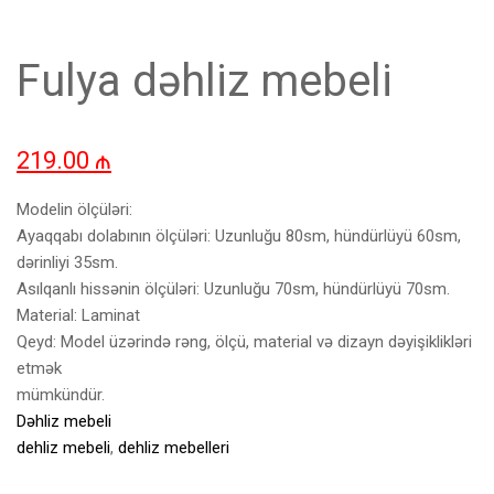
Fulya dəhliz mebeli
219.00
₼
Modelin ölçüləri:
Ayaqqabı dolabının ölçüləri: Uzunluğu 80sm, hündürlüyü 60sm,
dərinliyi 35sm.
Asılqanlı hissənin ölçüləri: Uzunluğu 70sm, hündürlüyü 70sm.
Material: Laminat
Qeyd: Model üzərində rəng, ölçü, material və dizayn dəyişiklikləri
etmək
mümkündür.
Dəhliz mebeli
dehliz mebeli
,
dehliz mebelleri