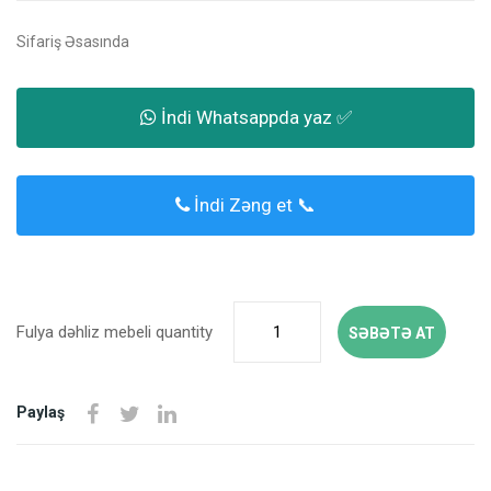
Sifariş Əsasında
İndi Whatsappda yaz ✅
İndi Zəng et 📞
Fulya dəhliz mebeli quantity
SƏBƏTƏ AT
Paylaş