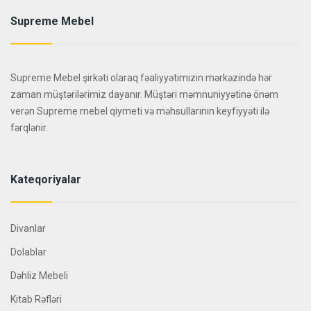
Supreme Mebel
Supreme Mebel şirkəti olaraq fəaliyyətimizin mərkəzində hər
zaman müştərilərimiz dayanır. Müştəri məmnuniyyətinə önəm
verən Supreme mebel qiymeti və məhsullarının keyfiyyəti ilə
fərqlənir.
Kateqoriyalar
Divanlar
Dolablar
Dəhliz Mebeli
Kitab Rəfləri