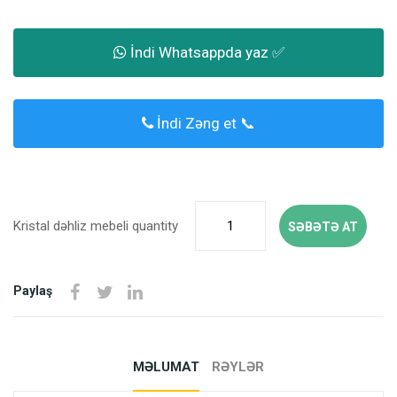
İndi Whatsappda yaz ✅
İndi Zəng et 📞
Kristal dəhliz mebeli quantity
SƏBƏTƏ AT
Paylaş
MƏLUMAT
RƏYLƏR