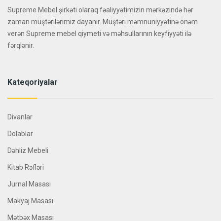
Supreme Mebel şirkəti olaraq fəaliyyətimizin mərkəzində hər
zaman müştərilərimiz dayanır. Müştəri məmnuniyyətinə önəm
verən Supreme mebel qiymeti və məhsullarının keyfiyyəti ilə
fərqlənir.
Kateqoriyalar
Divanlar
Dolablar
Dəhliz Mebeli
Kitab Rəfləri
Jurnal Masası
Makyaj Masası
Mətbəx Masası