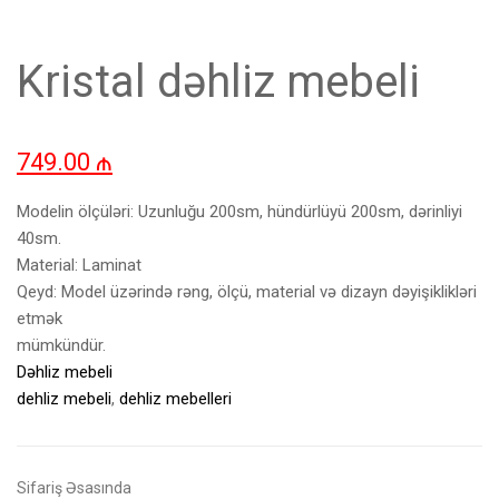
Kristal dəhliz mebeli
749.00
₼
Modelin ölçüləri: Uzunluğu 200sm, hündürlüyü 200sm, dərinliyi
40sm.
Material: Laminat
Qeyd: Model üzərində rəng, ölçü, material və dizayn dəyişiklikləri
etmək
mümkündür.
Dəhliz mebeli
dehliz mebeli
,
dehliz mebelleri
Sifariş Əsasında