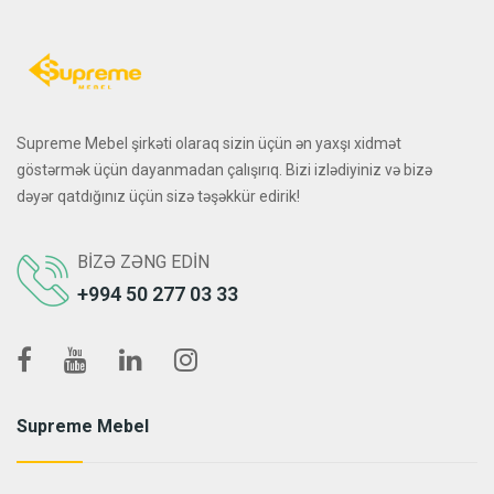
Supreme Mebel şirkəti olaraq sizin üçün ən yaxşı xidmət
göstərmək üçün dayanmadan çalışırıq. Bizi izlədiyiniz və bizə
dəyər qatdığınız üçün sizə təşəkkür edirik!
BIZƏ ZƏNG EDIN
+994 50 277 03 33
Supreme Mebel