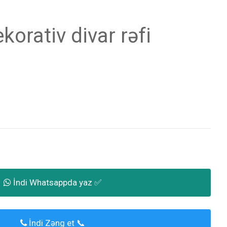
orativ divar rəfi
İndi Whatsappda yaz ✅
İndi Zəng et 📞