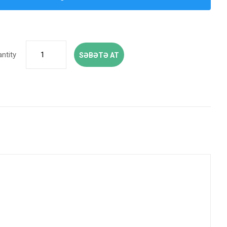
ntity
SƏBƏTƏ AT