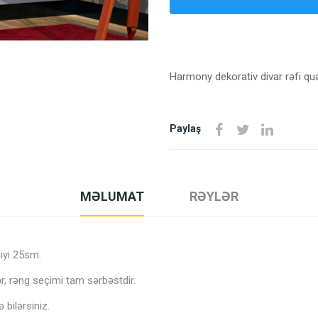
Harmony dekorativ divar rəfi qua
Paylaş
MƏLUMAT
RƏYLƏR
iyi 25sm.
ər, rəng seçimi tam sərbəstdir.
 bilərsiniz.