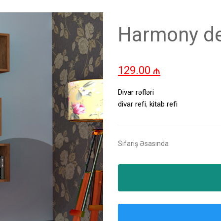
Harmony dek
129.00
₼
Divar rəfləri
divar refi
,
kitab refi
Sifariş Əsasında