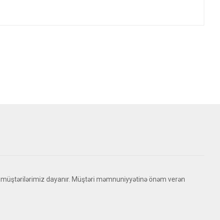
 müştərilərimiz dayanır. Müştəri məmnuniyyətinə önəm verən