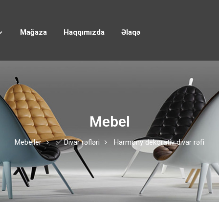
Mağaza
Haqqımızda
Əlaqə
Mebel
Mebeller
✅ Divar rəfləri
Harmony dekorativ divar rəfi