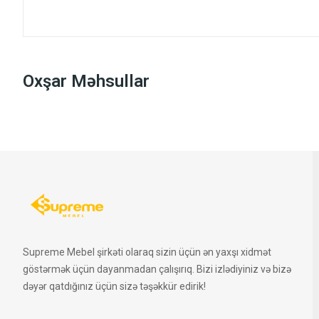
Oxşar Məhsullar
Supreme Mebel şirkəti olaraq sizin üçün ən yaxşı xidmət
göstərmək üçün dayanmadan çalışırıq. Bizi izlədiyiniz və bizə
dəyər qatdığınız üçün sizə təşəkkür edirik!