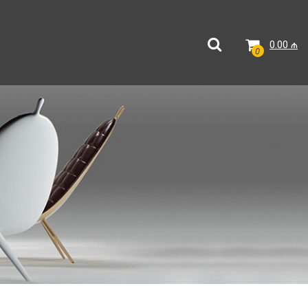
0.00
₼
0