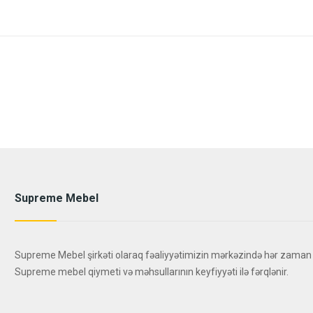
Supreme Mebel
Supreme Mebel şirkəti olaraq fəaliyyətimizin mərkəzində hər zaman
Supreme mebel qiymeti və məhsullarının keyfiyyəti ilə fərqlənir.