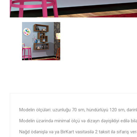
Modelin ölçüləri: uzunluğu 70 sm, hündürlüyü 120 sm, dərinl
Modelin üzərində minimal ölçü və dizayn dəyişikliyi edilə bil
Nağd ödənişlə və ya BirKart vasitəsilə 2 taksit ilə sifariş verə