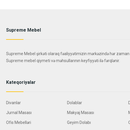
Supreme Mebel
Supreme Mebel şirkəti olaraq fəaliyyətimizin mərkəzində hər zaman
Supreme mebel qiymeti və məhsullarının keyfiyyəti ilə fərqlənir.
Kateqoriyalar
Divanlar
Dolablar
Jurnal Masası
Makyaj Masası
Ofis Mebelləri
Geyim Dolabı