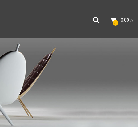
0.00
₼
0