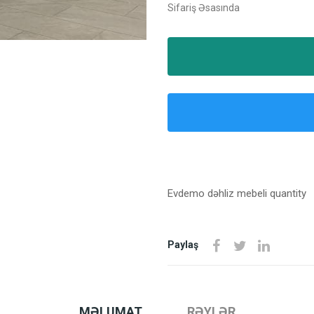
Sifariş Əsasında
Evdemo dəhliz mebeli quantity
Paylaş
MƏLUMAT
RƏYLƏR