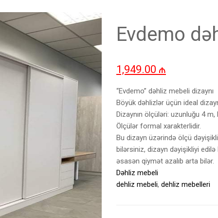
Evdemo dəh
1,949.00
₼
“Evdemo” dəhliz mebeli dizaynı
Böyük dəhlizlər üçün ideal dizayn
Dizaynın ölçüləri: uzunluğu 4 m, 
Ölçülər formal xarakterlidir.
Bu dizayn üzərində ölçü dəyişikl
bilərsiniz, dizayn dəyişikliyi edil
əsasən qiymət azalıb arta bilər.
Dəhliz mebeli
dehliz mebeli
,
dehliz mebelleri