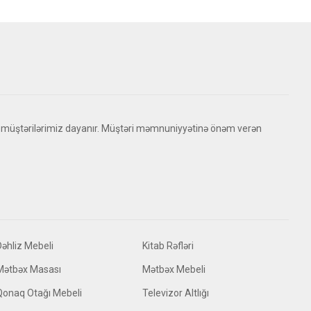
 müştərilərimiz dayanır. Müştəri məmnuniyyətinə önəm verən
Dəhliz Mebeli
Kitab Rəfləri
Mətbəx Masası
Mətbəx Mebeli
Qonaq Otağı Mebeli
Televizor Altlığı