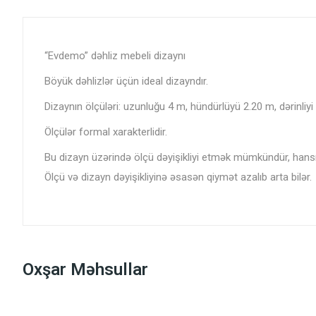
“Evdemo” dəhliz mebeli dizaynı
Böyük dəhlizlər üçün ideal dizayndır.
Dizaynın ölçüləri: uzunluğu 4 m, hündürlüyü 2.20 m, dərinliyi
Ölçülər formal xarakterlidir.
Bu dizayn üzərində ölçü dəyişikliyi etmək mümkündür, hansısa 
Ölçü və dizayn dəyişikliyinə əsasən qiymət azalıb arta bilər.
Oxşar Məhsullar