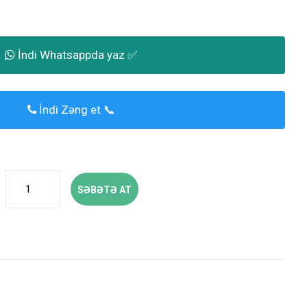
İndi Whatsappda yaz ✅
İndi Zəng et 📞
SƏBƏTƏ AT