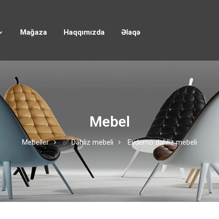
Mağaza
Haqqımızda
Əlaqə
Mebel
Mebeller
✅ Dəhliz mebeli
Evdemo dəhliz mebeli