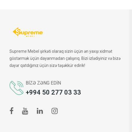
Supreme Mebel şirkəti olaraq sizin üçün ən yaxşı xidmət
göstərmək üçün dayanmadan çalışırıq. Bizi izlədiyiniz və bizə
dəyər qatdığınız üçün sizə təşəkkür edirik!
BIZƏ ZƏNG EDIN
+994 50 277 03 33