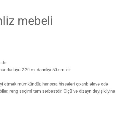
liz mebeli
dır.
hündürlüyü 2.20 m, dərinliyi 50 sm-dir.
iyi etmək mümkündür, hansısa hissələri çıxarıb əlavə edə
ə bilər, rəng seçimi tam sərbəstdir. Ölçü və dizayn dəyişikliyinə